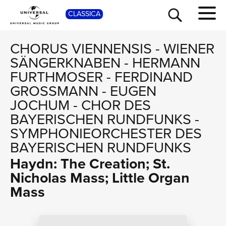
SHO
CLASSICA
CHORUS VIENNENSIS
-
WIENER
SÄNGERKNABEN
-
HERMANN
FURTHMOSER
-
FERDINAND
GROSSMANN
-
EUGEN
JOCHUM
-
CHOR DES
BAYERISCHEN RUNDFUNKS
-
SYMPHONIEORCHESTER DES
BAYERISCHEN RUNDFUNKS
TOUR
Haydn: The Creation; St.
Nicholas Mass; Little Organ
Mass