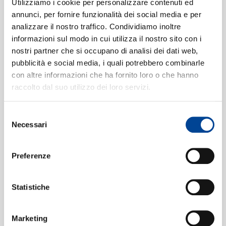
SIAMO
Utilizziamo i cookie per personalizzare contenuti ed
Gloria
2
00:48
annunci, per fornire funzionalità dei social media e per
Wiener Sängerknaben, Chorus Viennensis, Wiener
analizzare il nostro traffico. Condividiamo inoltre
Dom-Orchester, Josef Boehm, Ferdinand Grossmann
informazioni sul modo in cui utilizza il nostro sito con i
CONTATTI
Credo
3
nostri partner che si occupano di analisi dei dati web,
04:42
pubblicità e social media, i quali potrebbero combinarle
Wiener Sängerknaben, Chorus Viennensis, Wiener
con altre informazioni che ha fornito loro o che hanno
Dom-Orchester, Josef Boehm, Ferdinand Grossmann
raccolto dal suo utilizzo dei loro servizi.
Sanctus
4
01:07
Wiener Sängerknaben, Chorus Viennensis, Wiener
Selezione
Dom-Orchester, Josef Boehm, Ferdinand Grossmann
NEWSLETT
Necessari
del
Benedictus
5
05:29
consenso
a Member of the Vienna Boys Choir, Wiener
Preferenze
Sängerknaben, Soloist of the Wiener Sängerknaben,
Chorus Viennensis, Wiener Dom-Orchester, Josef
Boehm, Ferdinand Grossmann
Statistiche
Agnus Dei
6
05:27
Wiener Sängerknaben, Chorus Viennensis, Wiener
Dom-Orchester, Josef Boehm, Ferdinand Grossmann
Marketing