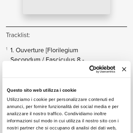
NEWS
Tracklist:
RICERCA
1. Ouverture
[Florilegium
1
Secondum / Fasciculus 8 -
Indissolubilis Amicitia In E Major]
04:22
Concentus Musicus Vienna, Nikolaus Harnoncourt
CHI SIAMO
2. Les Courtisans
[Florilegium
2
Questo sito web utilizza i cookie
Secondum / Fasciculus 8 -
Utilizziamo i cookie per personalizzare contenuti ed
Indissolubilis Amicitia In E Major]
01:19
annunci, per fornire funzionalità dei social media e per
Concentus Musicus Vienna, Nikolaus Harnoncourt
analizzare il nostro traffico. Condividiamo inoltre
CONTATTI
informazioni sul modo in cui utilizza il nostro sito con i
3. Rondeau
[Florilegium Secondum
3
nostri partner che si occupano di analisi dei dati web,
/ Fasciculus 8 - Indissolubilis