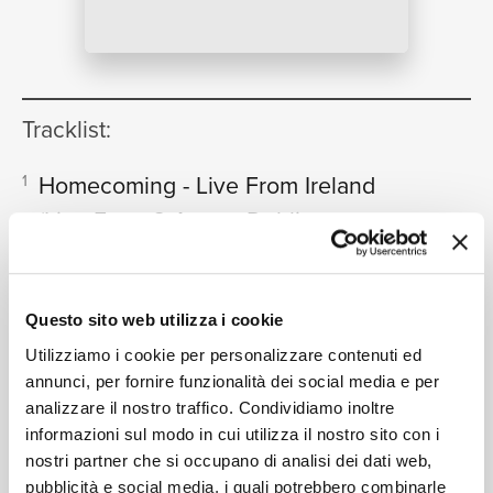
NEWS
Tracklist:
RICERCA
Homecoming - Live From Ireland
1
(Live From 3 Arena, Dublin,
Ireland/2017)
01:31:10
CHI SIAMO
Celtic Woman
Homecoming - Live From Ireland
2
Questo sito web utilizza i cookie
(Trailer)
Utilizziamo i cookie per personalizzare contenuti ed
02:00
annunci, per fornire funzionalità dei social media e per
Celtic Woman
analizzare il nostro traffico. Condividiamo inoltre
CONTATTI
informazioni sul modo in cui utilizza il nostro sito con i
nostri partner che si occupano di analisi dei dati web,
pubblicità e social media, i quali potrebbero combinarle