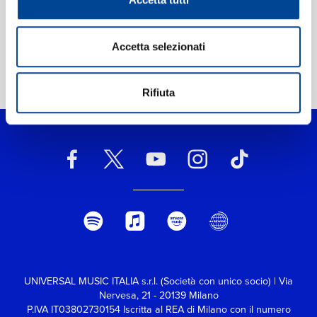
Accetta selezionati
Home Classica
>
Homecoming – Live From Ireland
Rifiuta
UNIVERSAL MUSIC ITALIA s.r.l. (Società con unico socio) | Via
Nervesa, 21 - 20139 Milano
P.IVA IT03802730154 Iscritta al REA di Milano con il numero