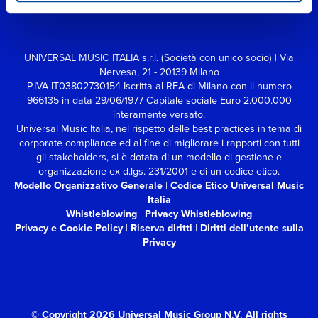
UNIVERSAL MUSIC ITALIA s.r.l. (Società con unico socio) | Via
Nervesa, 21 - 20139 Milano
P.IVA IT03802730154 Iscritta al REA di Milano con il numero
966135 in data 29/06/1977
Capitale sociale Euro 2.000.000
interamente versato.
Universal Music Italia, nel rispetto delle best practices in tema di
corporate compliance ed al fine di migliorare i rapporti con tutti
gli stakeholders,
si è dotata di un modello di gestione e
organizzazione ex d.lgs. 231/2001 e di un codice etico.
Modello Organizzativo Generale
|
Codice Etico Universal Music
Italia
Whistleblowing
|
Privacy Whistleblowing
Privacy e Cookie Policy
|
Riserva diritti
|
Diritti dell’utente sulla
Privacy
© Copyright 2026 Universal Music Group N.V.
All rights