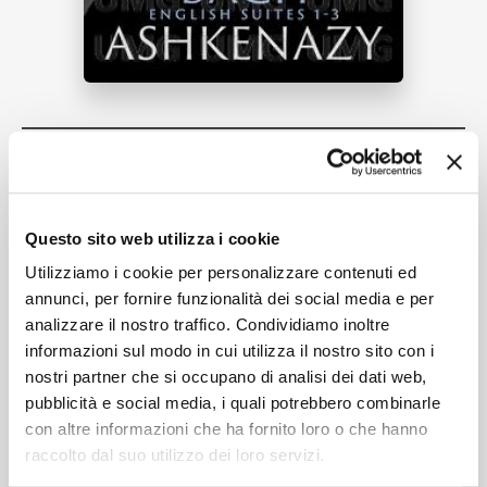
NEWS
RICERCA
Tracklist:
7. Gavotte II & Gavotte I Da Capo
1
01:40
CHI SIAMO
Questo sito web utilizza i cookie
Utilizziamo i cookie per personalizzare contenuti ed
annunci, per fornire funzionalità dei social media e per
Formati disponibili:
analizzare il nostro traffico. Condividiamo inoltre
CONTATTI
informazioni sul modo in cui utilizza il nostro sito con i
nostri partner che si occupano di analisi dei dati web,
Digitale
eSingle Audio/Single Track Surround
pubblicità e social media, i quali potrebbero combinarle
con altre informazioni che ha fornito loro o che hanno
Dolby Atmos
Data di pubblicazione:
03.09.2021
raccolto dal suo utilizzo dei loro servizi.
UPC:
00028948521968