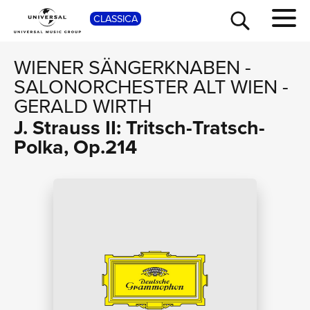
SHOP
CLASSICA
WIENER SÄNGERKNABEN
-
SALONORCHESTER ALT WIEN
-
GERALD WIRTH
J. Strauss II: Tritsch-Tratsch-
Polka, Op.214
TOUR
NEWS