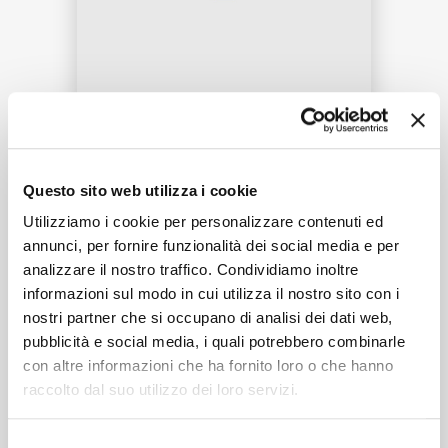
RICERCA
Tracklist:
CHI SIAMO
Questo sito web utilizza i cookie
Tritsch-Tratsch-Polka, Op. 214 - Arr.
1
Utilizziamo i cookie per personalizzare contenuti ed
annunci, per fornire funzionalità dei social media e per
Gerald Wirth
02:42
analizzare il nostro traffico. Condividiamo inoltre
Wiener Sängerknaben, Gerald Wirth, Salonorchester Alt
informazioni sul modo in cui utilizza il nostro sito con i
Wien
CONTATTI
nostri partner che si occupano di analisi dei dati web,
pubblicità e social media, i quali potrebbero combinarle
con altre informazioni che ha fornito loro o che hanno
raccolto dal suo utilizzo dei loro servizi.
Formati disponibili:
Selezione