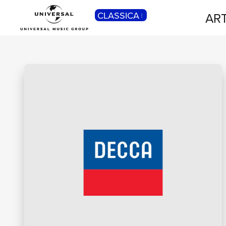
CLASSICA
ART
POP
Pop, Rock, Hip Hop, Rap, Trap, R’n’b,
Cantautori, Dance...