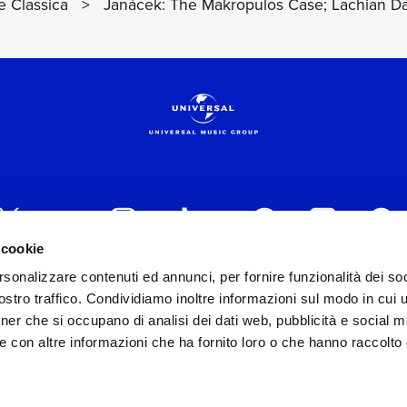
 Classica
>
Janácek: The Makropulos Case; Lachian D
 cookie
rsonalizzare contenuti ed annunci, per fornire funzionalità dei soc
 ITALIA s.r.l. (Società con unico socio) | Via Nervesa, 2
stro traffico. Condividiamo inoltre informazioni sul modo in cui ut
30154 Iscritta al REA di Milano con il numero 966135 in 
tner che si occupano di analisi dei dati web, pubblicità e social m
Capitale sociale Euro 2.000.000 interamente versato.
e con altre informazioni che ha fornito loro o che hanno raccolto
st practices in tema di corporate compliance ed al fine di mig
modello di gestione e organizzazione ex d.lgs. 231/2001 e 
lo Organizzativo Generale
|
Codice Etico Universal Music 