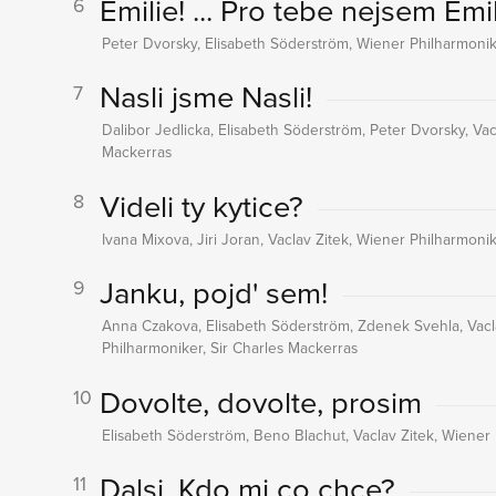
Emilie! ... Pro tebe nejsem Emi
6
Peter Dvorsky, Elisabeth Söderström, Wiener Philharmonik
Nasli jsme Nasli!
7
Dalibor Jedlicka, Elisabeth Söderström, Peter Dvorsky, Vac
Mackerras
Videli ty kytice?
8
Ivana Mixova, Jiri Joran, Vaclav Zitek, Wiener Philharmoni
Janku, pojd' sem!
9
Anna Czakova, Elisabeth Söderström, Zdenek Svehla, Vaclav
Philharmoniker, Sir Charles Mackerras
Dovolte, dovolte, prosim
10
Elisabeth Söderström, Beno Blachut, Vaclav Zitek, Wiener 
Dalsi. Kdo mi co chce?
11