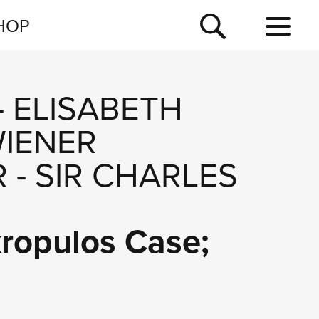
NEWSLETTER
HOP
TOUR
NEWS
-
ELISABETH
IENER
R
-
SIR CHARLES
ropulos Case;