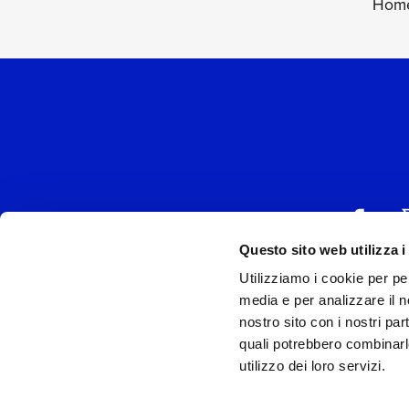
Home
Questo sito web utilizza i
Utilizziamo i cookie per pe
UNIVERSAL MUSIC
media e per analizzare il no
P.IVA IT038027
nostro sito con i nostri par
quali potrebbero combinarl
Universal Music Italia, nel rispetto delle be
utilizzo dei loro servizi.
si è dotata di un 
Model