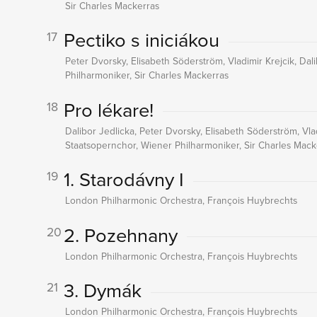
Sir Charles Mackerras
Pectiko s iniciákou
17
Peter Dvorsky, Elisabeth Söderström, Vladimir Krejcik, Dal
Philharmoniker, Sir Charles Mackerras
Pro lékare!
18
Dalibor Jedlicka, Peter Dvorsky, Elisabeth Söderström, Vla
Staatsopernchor, Wiener Philharmoniker, Sir Charles Mack
1. Starodávny I
19
London Philharmonic Orchestra, François Huybrechts
2. Pozehnany
20
London Philharmonic Orchestra, François Huybrechts
3. Dymák
21
London Philharmonic Orchestra, François Huybrechts