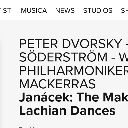
ISTI
MUSICA
NEWS
STUDIOS
S
STUDIOS
PETER DVORSKY
SHOP
SÖDERSTRÖM
-
W
PHILHARMONIKE
MACKERRAS
Janácek: The Mak
Lachian Dances