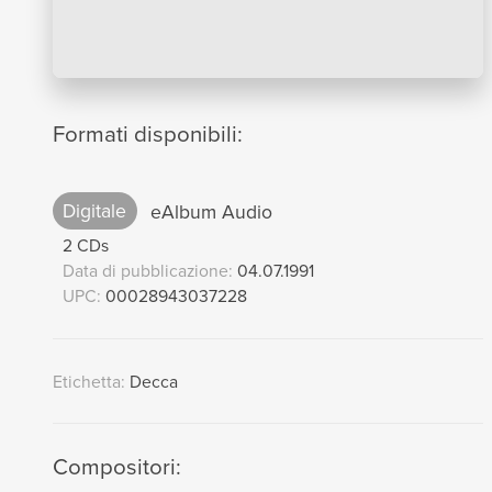
Formati disponibili:
Digitale
eAlbum Audio
2 CDs
Data di pubblicazione:
04.07.1991
UPC:
00028943037228
Etichetta:
Decca
Compositori: