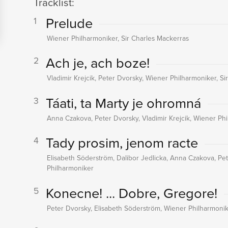
Tracklist:
Prelude
1
Wiener Philharmoniker, Sir Charles Mackerras
Ach je, ach boze!
2
Vladimir Krejcik, Peter Dvorsky, Wiener Philharmoniker, Si
Táati, ta Marty je ohromná
3
Anna Czakova, Peter Dvorsky, Vladimir Krejcik, Wiener Phi
Tady prosim, jenom racte
4
Elisabeth Söderström, Dalibor Jedlicka, Anna Czakova, Pe
Philharmoniker
Konecne! ... Dobre, Gregore!
5
Peter Dvorsky, Elisabeth Söderström, Wiener Philharmonik