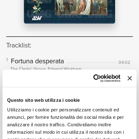
NEWS
Tracklist:
RICERCA
Fortuna desperata
1
04:02
The Clerks' Group, Edward Wickham
Kyrie
[Missa Fortuna desperata]
2
02:41
CHI SIAMO
The Clerks' Group, Edward Wickham
Gloria
[Missa Fortuna desperata]
3
05:27
Questo sito web utilizza i cookie
The Clerks' Group, Edward Wickham
Utilizziamo i cookie per personalizzare contenuti ed
Credo
[Missa Fortuna desperata]
4
07:21
annunci, per fornire funzionalità dei social media e per
The Clerks' Group, Edward Wickham
analizzare il nostro traffico. Condividiamo inoltre
CONTATTI
Sanctus and Benedictus
[Missa
5
informazioni sul modo in cui utilizza il nostro sito con i