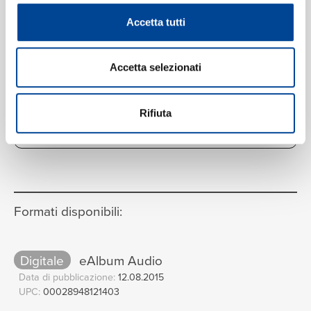
Konrad]
04:54
Accetta tutti
The Clerks' Group, Edward Wickham
Herr, durch Dein Bluet/Pange
12
Accetta selezionati
lingua/Fortuna
04:59
The Clerks' Group, Edward Wickham
Fortuna Zibaldone
13
Rifiuta
01:18
The Clerks' Group, Edward Wickham
VEDI LA TRACKLIST COMPLETA
Passibus ambiguis/Fortuna
14
03:10
The Clerks' Group, Edward Wickham
Formati disponibili:
Digitale
eAlbum Audio
Data di pubblicazione:
12.08.2015
UPC:
00028948121403