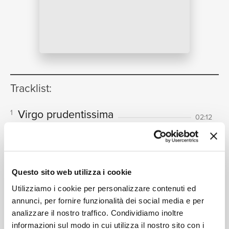
NEWS
RICERCA
Tracklist:
Virgo prudentissima
1
02:12
The Clerks' Group, Edward Wickham
Ave Maria...virgo serena
2
CHI SIAMO
04:50
The Clerks' Group, Edward Wickham
Victimae paschali laudes
3
Questo sito web utilizza i cookie
03:31
The Clerks' Group, Edward Wickham
Utilizziamo i cookie per personalizzare contenuti ed
annunci, per fornire funzionalità dei social media e per
Baises moy a4
4
01:07
analizzare il nostro traffico. Condividiamo inoltre
The Clerks' Group, Edward Wickham
informazioni sul modo in cui utilizza il nostro sito con i