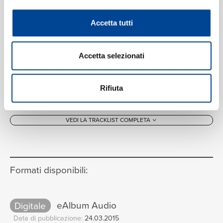
Malheur me bat]
09:52
The Clerks' Group, Edward Wickham
Accetta tutti
Agnus Dei
[Missa Malheur me
13
bat]
09:27
Accetta selezionati
The Clerks' Group, Edward Wickham
Rifiuta
VEDI LA TRACKLIST COMPLETA
Formati disponibili:
Digitale
eAlbum Audio
Data di pubblicazione:
24.03.2015