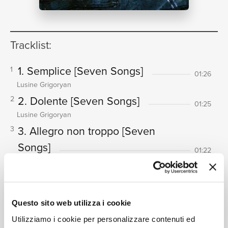
NEWS
Tracklist:
RICERCA
1. Semplice
[Seven Songs]
1
01:26
Lusine Grigoryan
2. Dolente
[Seven Songs]
2
01:25
Lusine Grigoryan
3. Allegro non troppo
[Seven
3
CHI
Songs]
01:22
Lusine Grigoryan
4. Allegretto semplice, non troppo
4
[Seven Songs]
00:58
SIAMO
Questo sito web utilizza i cookie
Lusine Grigoryan
Utilizziamo i cookie per personalizzare contenuti ed
5. Comodo
[Seven Songs]
5
01:34