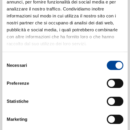
annunci, per fornire funzionalità dei social media e per
Lusine Grigoryan
analizzare il nostro traffico. Condividiamo inoltre
6. Nobile
[Seven Songs]
6
01:21
informazioni sul modo in cui utilizza il nostro sito con i
Lusine Grigoryan
CONTATTI
nostri partner che si occupano di analisi dei dati web,
7. Allegrezza energico
[Seven
pubblicità e social media, i quali potrebbero combinarle
7
con altre informazioni che ha fornito loro o che hanno
Songs]
00:35
raccolto dal suo utilizzo dei loro servizi.
Lusine Grigoryan
Msho Shoror
8
10:08
Selezione
NEWSLETT
Lusine Grigoryan
Necessari
del
1. Manushaki
[Seven Dances]
9
consenso
02:54
Lusine Grigoryan
Preferenze
2. Yerangi
[Seven Dances]
10
03:29
Lusine Grigoryan
Statistiche
3. Unabi
[Seven Dances]
11
01:52
Lusine Grigoryan
Marketing
4. Marali
12
01:31