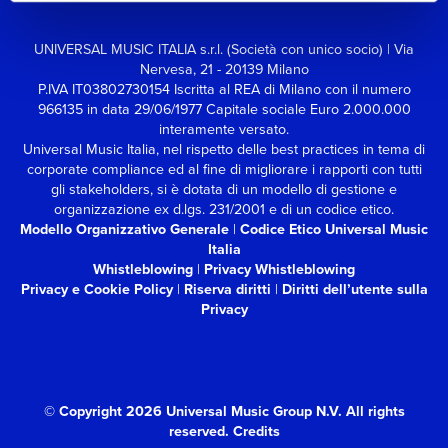
UNIVERSAL MUSIC ITALIA s.r.l. (Società con unico socio) | Via
Nervesa, 21 - 20139 Milano
P.IVA IT03802730154 Iscritta al REA di Milano con il numero
966135 in data 29/06/1977
Capitale sociale Euro 2.000.000
interamente versato.
Universal Music Italia, nel rispetto delle best practices in tema di
corporate compliance ed al fine di migliorare i rapporti con tutti
gli stakeholders,
si è dotata di un modello di gestione e
organizzazione ex d.lgs. 231/2001 e di un codice etico.
Modello Organizzativo Generale
|
Codice Etico Universal Music
Italia
Whistleblowing
|
Privacy Whistleblowing
Privacy e Cookie Policy
|
Riserva diritti
|
Diritti dell’utente sulla
Privacy
© Copyright 2026 Universal Music Group N.V.
All rights
reserved.
Credits