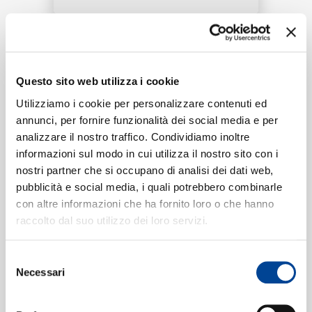
RICERCA
Tracklist:
CHI SIAMO
Questo sito web utilizza i cookie
Lian Zu Yi Bai Fen
(2001 Live)
1
01:59
Utilizziamo i cookie per personalizzare contenuti ed
Alan Tam
annunci, per fornire funzionalità dei social media e per
analizzare il nostro traffico. Condividiamo inoltre
CONTATTI
informazioni sul modo in cui utilizza il nostro sito con i
nostri partner che si occupano di analisi dei dati web,
Formati disponibili:
pubblicità e social media, i quali potrebbero combinarle
con altre informazioni che ha fornito loro o che hanno
NEWSLETTER
raccolto dal suo utilizzo dei loro servizi.
Digitale
eSingle Video
2001 Live
Selezione
Data di pubblicazione:
30.08.2020
Necessari
del
UPC:
00602498512357
consenso