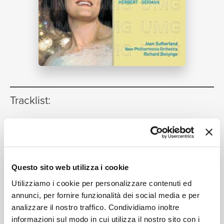
NEWS
RICERCA
Tracklist:
Deep In My Heart, Dear
[The
1
Student Prince / Act 1]
CHI SIAMO
05:39
Dame Joan Sutherland, Ambrosian Light Opera Chorus,
New Philharmonia Orchestra, Richard Bonynge
Questo sito web utilizza i cookie
Falling In Love With Love ("The
2
Utilizziamo i cookie per personalizzare contenuti ed
Boys from Syracuse")
annunci, per fornire funzionalità dei social media e per
02:32
analizzare il nostro traffico. Condividiamo inoltre
Dame Joan Sutherland, Ambrosian Light Opera Chorus,
informazioni sul modo in cui utilizza il nostro sito con i
New Philharmonia Orchestra, Richard Bonynge