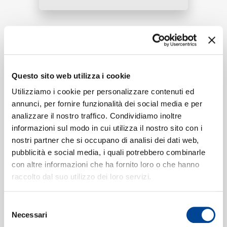
RICERCA
Tracklist:
Love Reign O'er Me
(Live On The
1
Questo sito web utilizza i cookie
Tonight Show Starring Jimmy
CHI SIAMO
Utilizziamo i cookie per personalizzare contenuti ed
Fallon)
annunci, per fornire funzionalità dei social media e per
04:37
Pete Townshend, Alfie Boe
analizzare il nostro traffico. Condividiamo inoltre
informazioni sul modo in cui utilizza il nostro sito con i
CONTATTI
nostri partner che si occupano di analisi dei dati web,
pubblicità e social media, i quali potrebbero combinarle
con altre informazioni che ha fornito loro o che hanno
Formati disponibili:
raccolto dal suo utilizzo dei loro servizi.
NEWSLETTER
Digitale
eSingle Video
Selezione
Necessari
Live On The Tonight Show Starring Jimmy Fallon / 2017
del