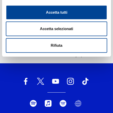
Etichetta:
Deutsche Grammophon (DG)
Accetta tutti
Accetta selezionati
Rifiuta
Home Classica
>
Mahler: 10 Symphonies