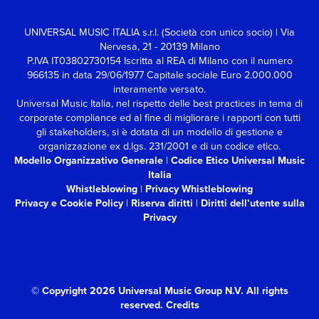
UNIVERSAL MUSIC ITALIA s.r.l. (Società con unico socio) | Via
Nervesa, 21 - 20139 Milano
P.IVA IT03802730154 Iscritta al REA di Milano con il numero
966135 in data 29/06/1977
Capitale sociale Euro 2.000.000
interamente versato.
Universal Music Italia, nel rispetto delle best practices in tema di
corporate compliance ed al fine di migliorare i rapporti con tutti
gli stakeholders,
si è dotata di un modello di gestione e
organizzazione ex d.lgs. 231/2001 e di un codice etico.
Modello Organizzativo Generale
|
Codice Etico Universal Music
Italia
Whistleblowing
|
Privacy Whistleblowing
Privacy e Cookie Policy
|
Riserva diritti
|
Diritti dell’utente sulla
Privacy
© Copyright 2026 Universal Music Group N.V.
All rights
reserved.
Credits