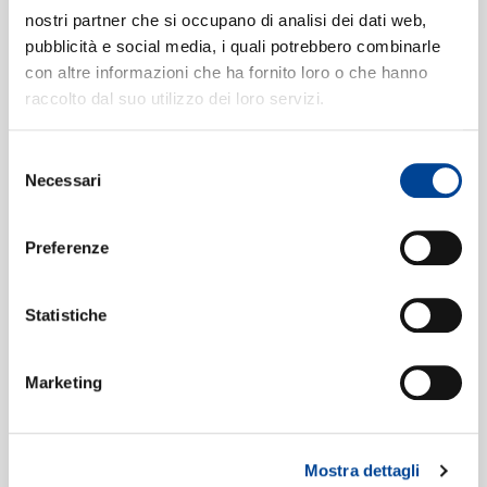
CONTATTI
3. Rondo. Burleske (Allegro assai.
nostri partner che si occupano di analisi dei dati web,
Sehr trotzig - Presto)
13:17
pubblicità e social media, i quali potrebbero combinarle
Symphonieorchester des Bayerischen Rundfunks,
con altre informazioni che ha fornito loro o che hanno
Rafael Kubelík
raccolto dal suo utilizzo dei loro servizi.
NEWSLETTE
4. Adagio (Sehr langsam)
4
21:46
Symphonieorchester des Bayerischen Rundfunks,
Selezione
Rafael Kubelík
Necessari
del
consenso
Preferenze
Formati disponibili:
Statistiche
Digitale
eAlbum Audio
Marketing
CD 10
Data di pubblicazione:
03.04.2000
UPC:
00028946374825
Mostra dettagli