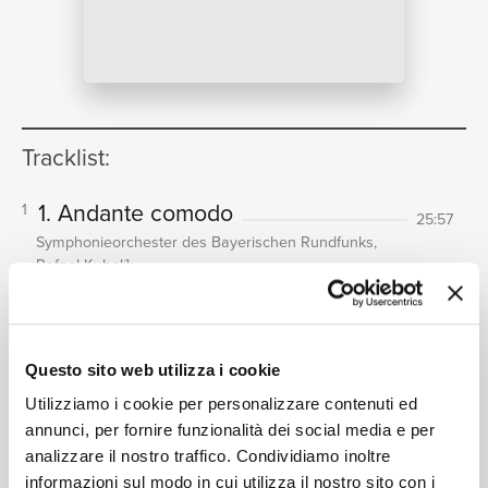
NEWS
Tracklist:
RICERCA
1. Andante comodo
1
25:57
Symphonieorchester des Bayerischen Rundfunks,
Rafael Kubelík
2. Im Tempo eines gemächlichen
2
CHI SIAMO
Ländler. Etwas täppisch und sehr
derb - Poco più mosso subito -
Questo sito web utilizza i cookie
Ländler, ganz langsam
Utilizziamo i cookie per personalizzare contenuti ed
16:01
annunci, per fornire funzionalità dei social media e per
Symphonieorchester des Bayerischen Rundfunks,
Rafael Kubelík
analizzare il nostro traffico. Condividiamo inoltre
informazioni sul modo in cui utilizza il nostro sito con i
3