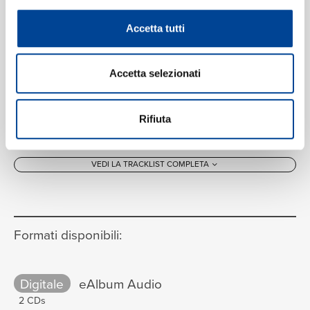
3. Feierlich und gemessen, ohne
9
Accetta tutti
zu schleppen
10:57
Israel Philharmonic Orchestra, Zubin Mehta
Accetta selezionati
4. Stürmisch bewegt
10
18:22
Israel Philharmonic Orchestra, Zubin Mehta
Rifiuta
VEDI LA TRACKLIST COMPLETA
Formati disponibili:
Digitale
eAlbum Audio
2 CDs