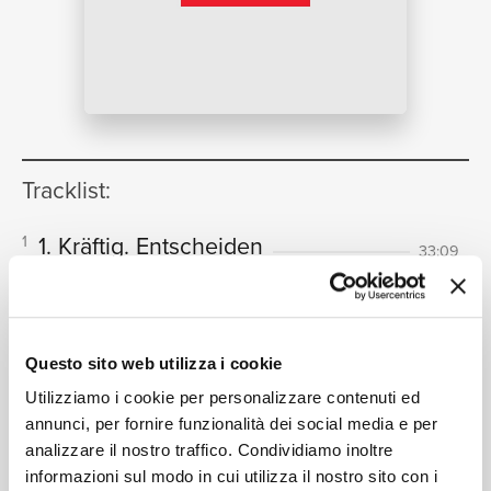
NEWS
RICERCA
Tracklist:
1. Kräftig. Entscheiden
1
33:09
Los Angeles Philharmonic, Zubin Mehta
2. Tempo di minuetto. Sehr mäßig
2
CHI SIAMO
10:21
Los Angeles Philharmonic, Zubin Mehta
Questo sito web utilizza i cookie
3. Comodo. Scherzando. Ohne
3
Utilizziamo i cookie per personalizzare contenuti ed
Hast
16:32
annunci, per fornire funzionalità dei social media e per
Los Angeles Philharmonic, Zubin Mehta
analizzare il nostro traffico. Condividiamo inoltre
4. Sehr langsam. Misterioso: "O
4
informazioni sul modo in cui utilizza il nostro sito con i