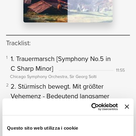
NEWS
RICERCA
Tracklist:
1. Trauermarsch
[Symphony No.5 in
1
C Sharp Minor]
11:55
Chicago Symphony Orchestra, Sir Georg Solti
CHI
2. Stürmisch bewegt. Mit größter
2
Vehemenz - Bedeutend langsamer
- Tempo I subito
[Symphony No.5
in C Sharp Minor]
13:49
Chicago Symphony Orchestra, Sir Georg Solti
Questo sito web utilizza i cookie
3. Scherzo (Kräftig, nicht zu
3