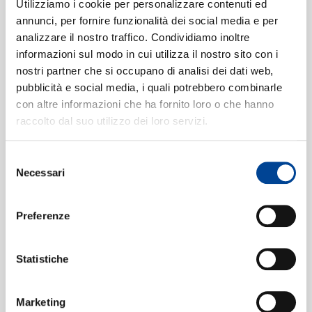
SIAMO
Utilizziamo i cookie per personalizzare contenuti ed
schnell)
[Symphony No.5 in C
annunci, per fornire funzionalità dei social media e per
Sharp Minor]
analizzare il nostro traffico. Condividiamo inoltre
16:38
informazioni sul modo in cui utilizza il nostro sito con i
Chicago Symphony Orchestra, Sir Georg Solti
CONTATTI
nostri partner che si occupano di analisi dei dati web,
Adagietto ("Death in Venice")
4
pubblicità e social media, i quali potrebbero combinarle
[Symphony No.5 in C Sharp
con altre informazioni che ha fornito loro o che hanno
Minor]
raccolto dal suo utilizzo dei loro servizi.
09:51
Chicago Symphony Orchestra, Sir Georg Solti
Selezione
5. Rondo-Finale (Allegro)
5
NEWSLETT
Necessari
del
[Symphony No.5 in C Sharp
consenso
Minor]
13:41
Preferenze
Chicago Symphony Orchestra, Sir Georg Solti
Statistiche
Formati disponibili:
Marketing