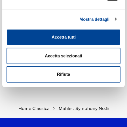
Digitale
eAlbum Audio
Mostra dettagli
CD2 of 2
Data di pubblicazione:
07.07.1999
UPC:
00028945838526
Accetta tutti
Etichetta:
Decca
Accetta selezionati
Rifiuta
Home Classica
>
Mahler: Symphony No.5