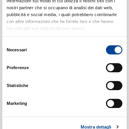
CONTATTI
informazioni sul modo in cui utilizza il nostro sito con i
Sehr trotzig - Presto)
[Symphony
nostri partner che si occupano di analisi dei dati web,
pubblicità e social media, i quali potrebbero combinarle
No.9 in D]
(Live)
13:01
con altre informazioni che ha fornito loro o che hanno
Daniel Barenboim, Filarmonica della Scala
raccolto dal suo utilizzo dei loro servizi.
NEWSLETTE
4. Adagio (Sehr langsam)
4
[Symphony No.9 in D]
(Live)
Selezione
22:15
Necessari
del
Daniel Barenboim, Filarmonica della Scala
consenso
Preferenze
Formati disponibili:
Statistiche
Digitale
eAlbum Audio
Marketing
Live
Data di pubblicazione:
03.02.2015
UPC:
00028948115594
Mostra dettagli