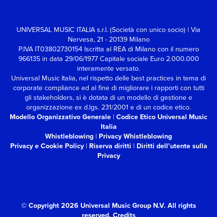
UNIVERSAL MUSIC ITALIA s.r.l. (Società con unico socio) | Via
Nervesa, 21 - 20139 Milano
P.IVA IT03802730154 Iscritta al REA di Milano con il numero
966135 in data 29/06/1977
Capitale sociale Euro 2.000.000
interamente versato.
Universal Music Italia, nel rispetto delle best practices in tema di
corporate compliance ed al fine di migliorare i rapporti con tutti
gli stakeholders,
si è dotata di un modello di gestione e
organizzazione ex d.lgs. 231/2001 e di un codice etico.
Modello Organizzativo Generale
|
Codice Etico Universal Music
Italia
Whistleblowing
|
Privacy Whistleblowing
Privacy e Cookie Policy
|
Riserva diritti
|
Diritti dell’utente sulla
Privacy
© Copyright 2026 Universal Music Group N.V.
All rights
reserved.
Credits