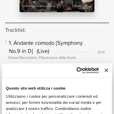
NEWS
Tracklist:
RICERCA
1. Andante comodo
[Symphony
1
No.9 in D]
(Live)
25:11
Daniel Barenboim, Filarmonica della Scala
2. Im Tempo eines gemächlichen
2
Ländler. Etwas täppisch und sehr
CHI SIAMO
derb - Poco più mosso subito -
Questo sito web utilizza i cookie
Ländler, ganz langsam
[Symphony
Utilizziamo i cookie per personalizzare contenuti ed
No.9 in D]
(Live)
14:40
annunci, per fornire funzionalità dei social media e per
Daniel Barenboim, Filarmonica della Scala
analizzare il nostro traffico. Condividiamo inoltre
3. Rondo. Burleske (Allegro assai.
3