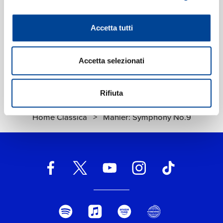
Etichetta:
Deutsche Grammophon (DG)
Accetta tutti
Accetta selezionati
Rifiuta
Home Classica
>
Mahler: Symphony No.9