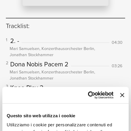
NEWS
Tracklist:
RICERCA
2. -
1
04:30
Mari Samuelsen, Konzerthausorchester Berlin,
Jonathan Stockhammer
Dona Nobis Pacem 2
2
03:26
Mari Samuelsen, Konzerthausorchester Berlin,
CHI
Jonathan Stockhammer
Knee Play 2
3
05:09
Mari Samuelsen
Vientulais Engelis: Meditation for
4
Violin and String Orchestra
SIAMO
12:13
Questo sito web utilizza i cookie
Mari Samuelsen, Konzerthausorchester Berlin,
Utilizziamo i cookie per personalizzare contenuti ed
Jonathan Stockhammer