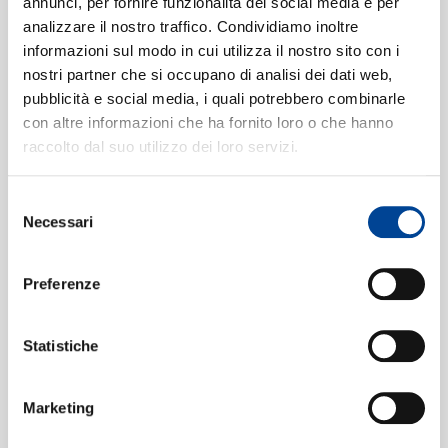
annunci, per fornire funzionalità dei social media e per
Emerald and Stone (Arr. Knoth)
5
02:25
analizzare il nostro traffico. Condividiamo inoltre
Mari Samuelsen, Konzerthausorchester Berlin,
informazioni sul modo in cui utilizza il nostro sito con i
Jonathan Stockhammer, Christian Badzura
CONTATTI
nostri partner che si occupano di analisi dei dati web,
Vocal
6
pubblicità e social media, i quali potrebbero combinarle
08:31
con altre informazioni che ha fornito loro o che hanno
Mari Samuelsen
raccolto dal suo utilizzo dei loro servizi.
Heptapod B (Arr. Knoth)
7
03:31
Mari Samuelsen, Konzerthausorchester Berlin,
Selezione
Jonathan Stockhammer, Christian Badzura
NEWSLETT
Necessari
del
Invention No. 13 in A Minor, BWV
8
consenso
784 (Arr. Badzura)
01:43
Preferenze
Mari Samuelsen, Konzerthausorchester Berlin,
Jonathan Stockhammer
Violin Concerto, 2nd mvt. (Arr.
Statistiche
9
Gelgotas for Solo Violin and String
Marketing
Orchestra)
07:57
Mari Samuelsen, Konzerthausorchester Berlin,