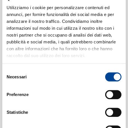
SIAMO
Worte, Op.19]
Utilizziamo i cookie per personalizzare contenuti ed
02:09
annunci, per fornire funzionalità dei social media e per
Daniel Barenboim
analizzare il nostro traffico. Condividiamo inoltre
No. 4 In A (Moderato), MWV U 73
4
informazioni sul modo in cui utilizza il nostro sito con i
[Lieder ohne Worte, Op.19]
CONTATTI
nostri partner che si occupano di analisi dei dati web,
02:02
Daniel Barenboim
pubblicità e social media, i quali potrebbero combinarle
con altre informazioni che ha fornito loro o che hanno
No. 5 In F Sharp Minor (Agitato),
5
raccolto dal suo utilizzo dei loro servizi.
MWV U 90 - "Restlessness"
[Lieder
ohne Worte, Op.19]
03:02
Selezione
NEWSLETT
Daniel Barenboim
Necessari
del
No. 6 In G Minor (Andante
6
consenso
sostenuto), MWV U 78 - "Venetian
Preferenze
Gondola Song"
[Lieder ohne Worte,
Op.19]
Statistiche
01:52
Daniel Barenboim