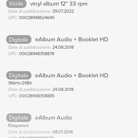
Vinile
vinyl album 12" 33 rpm
Daniel Barenboim
Data di pubblicazione:
29.07.2022
No. 5. Andante grazioso In D, MWV
11
UPC:
00028948624645
U 97
[Lieder ohne Worte, Op.30]
01:38
Daniel Barenboim
Digitale
eAlbum Audio + Booklet HD
No. 6. Allegretto In F Sharp Minor,
12
Data di pubblicazione:
24.08.2018
MWV U 110 - "Venetian Gondola
UPC:
00028948358878
Song"
[Lieder ohne Worte,
Op.30]
Digitale
eAlbum Audio + Booklet HD
02:56
Daniel Barenboim
96kHz/24Bit
Data di pubblicazione:
24.08.2018
No. 1. Con moto In E Flat, MWV U
13
UPC:
00028948358885
121
[Lieder ohne Worte, Op.38]
02:40
Daniel Barenboim
Digitale
eAlbum Audio
No. 2. Allegro non troppo In C
14
Eloquence
Minor, MWV U 115 - "Lost
Data di pubblicazione:
08.01.2016