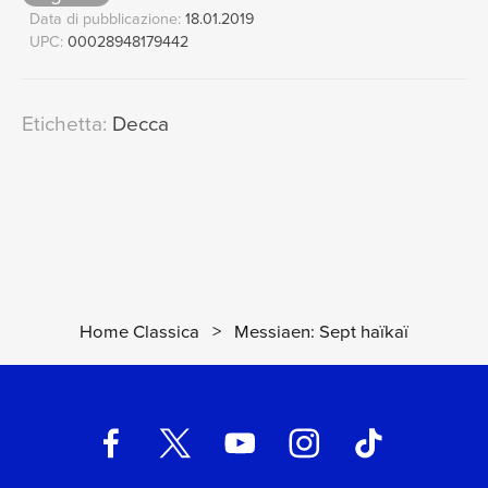
Data di pubblicazione:
18.01.2019
UPC:
00028948179442
Etichetta:
Decca
Home Classica
>
Messiaen: Sept haïkaï