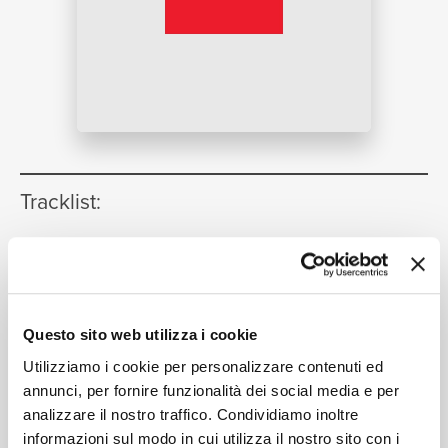
NEWS
RICERCA
Tracklist:
1. Introduction
1
01:54
Yvonne Loriod, Les Percussions De Strasbourg,
CHI SIAMO
Orchestre Du Domaine Musical, Pierre Boulez
2. Le parc de Nara et les lanternes
2
Questo sito web utilizza i cookie
de pierre
Utilizziamo i cookie per personalizzare contenuti ed
01:34
Yvonne Loriod, Les Percussions De Strasbourg,
annunci, per fornire funzionalità dei social media e per
Orchestre Du Domaine Musical, Pierre Boulez
analizzare il nostro traffico. Condividiamo inoltre
3. Yamanaka-cadenza
3
informazioni sul modo in cui utilizza il nostro sito con i