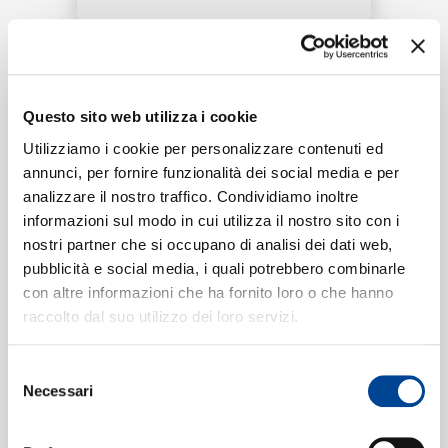
RICERCA
Tracklist:
CHI SIAMO
Questo sito web utilizza i cookie
Missy Mona
(2001 Live)
1
03:05
Utilizziamo i cookie per personalizzare contenuti ed
Alan Tam
annunci, per fornire funzionalità dei social media e per
analizzare il nostro traffico. Condividiamo inoltre
CONTATTI
informazioni sul modo in cui utilizza il nostro sito con i
nostri partner che si occupano di analisi dei dati web,
Formati disponibili:
pubblicità e social media, i quali potrebbero combinarle
con altre informazioni che ha fornito loro o che hanno
NEWSLETTER
raccolto dal suo utilizzo dei loro servizi.
Digitale
eSingle Video
2001 Live
Selezione
Data di pubblicazione:
30.08.2020
Necessari
del
UPC:
00602498512548
consenso