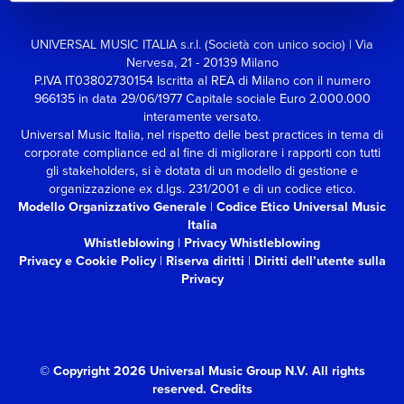
UNIVERSAL MUSIC ITALIA s.r.l. (Società con unico socio) | Via
Nervesa, 21 - 20139 Milano
P.IVA IT03802730154 Iscritta al REA di Milano con il numero
966135 in data 29/06/1977
Capitale sociale Euro 2.000.000
interamente versato.
Universal Music Italia, nel rispetto delle best practices in tema di
corporate compliance ed al fine di migliorare i rapporti con tutti
gli stakeholders,
si è dotata di un modello di gestione e
organizzazione ex d.lgs. 231/2001 e di un codice etico.
Modello Organizzativo Generale
|
Codice Etico Universal Music
Italia
Whistleblowing
|
Privacy Whistleblowing
Privacy e Cookie Policy
|
Riserva diritti
|
Diritti dell’utente sulla
Privacy
© Copyright 2026 Universal Music Group N.V.
All rights
reserved.
Credits