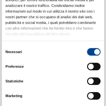
analizzare il nostro traffico. Condividiamo inoltre
Concerto No.1 in G, K.313]
10:19
informazioni sul modo in cui utilizza il nostro sito con i
Karlheinz Zoeller, English Chamber Orchestra, Bernhard
nostri partner che si occupano di analisi dei dati web,
CONTATTI
Klee
pubblicità e social media, i quali potrebbero combinarle
3. Rondo (Tempo di Menuetto)
3
con altre informazioni che ha fornito loro o che hanno
[Flute Concerto No.1 in G, K.313]
raccolto dal suo utilizzo dei loro servizi.
07:05
Karlheinz Zoeller, English Chamber Orchestra, Bernhard
Klee
Selezione
NEWSLETT
1. Allegro
[Clarinet Concerto in A,
4
Necessari
del
consenso
K.622]
12:27
Harold Wright, Boston Symphony Orchestra, Seiji
Preferenze
Ozawa
2. Adagio
[Clarinet Concerto In A,
5
Statistiche
K.622]
07:03
Harold Wright, Boston Symphony Orchestra, Seiji
Marketing
Ozawa
3. Rondo (Allegro)
[Clarinet
6