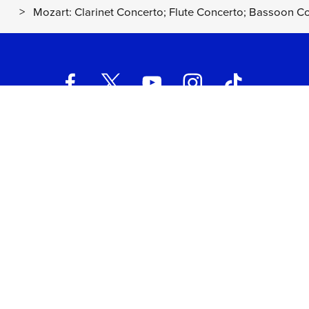
>
Mozart: Clarinet Concerto; Flute Concerto; Bassoon Co
UNIVERSAL MUSIC ITALIA s.r.l. (Società con unico socio) | Via
Nervesa, 21 - 20139 Milano
P.IVA IT03802730154 Iscritta al REA di Milano con il numero
966135 in data 29/06/1977
Capitale sociale Euro 2.000.000
interamente versato.
Universal Music Italia, nel rispetto delle best practices in tema di
corporate compliance ed al fine di migliorare i rapporti con tutti
gli stakeholders,
si è dotata di un modello di gestione e