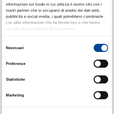
CONTATTI
Credo: Credo in unum Deum
[Mass
3
informazioni sul modo in cui utilizza il nostro sito con i
nostri partner che si occupano di analisi dei dati web,
in C Minor, K. 427 "Great Mass"]
pubblicità e social media, i quali potrebbero combinarle
(Live from Stephansdom, Vienna /
con altre informazioni che ha fornito loro o che hanno
2006)
raccolto dal suo utilizzo dei loro servizi.
NEWSLETT
03:16
Sandrine Piau, Wiener Sängerknaben, Chorus
Viennensis, Radio Symphonieorchester Wien, Bertrand
Selezione
de Billy
Necessari
del
Credo: Et incarnatus est
[Mass in C
4
consenso
Minor, K. 427 "Great Mass"]
(Live
Preferenze
from Stephansdom, Vienna /
2006)
Statistiche
08:29
Sandrine Piau, Wiener Sängerknaben, Chorus
Viennensis, Radio Symphonieorchester Wien, Bertrand
Marketing
de Billy
Sancta Maria, mater Dei, K. 273
5
(Live from Stephansdom, Vienna /