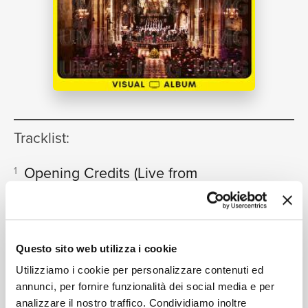
NEWS
RICERCA
Tracklist:
Opening Credits
(Live from
1
Stephansdom, Vienna / 2006)
01:05
CHI SIAMO
Radio Symphonieorchester Wien, Bertrand de Billy
Church Sonata in C Major, K. 278
2
Questo sito web utilizza i cookie
(Live from Stephansdom, Vienna /
Utilizziamo i cookie per personalizzare contenuti ed
2006)
03:48
annunci, per fornire funzionalità dei social media e per
Radio Symphonieorchester Wien, Bertrand de Billy
analizzare il nostro traffico. Condividiamo inoltre