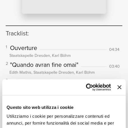
NEWS
RICERCA
Tracklist:
Ouverture
1
04:34
Staatskapelle Dresden, Karl Böhm
"Quando avran fine omai"
2
03:40
CHI
Edith Mathis, Staatskapelle Dresden, Karl Böhm
"Padre, germani, addio!" - "Ecco
3
Idamante, ahimè!"
03:44
Edith Mathis, Staatskapelle Dresden, Karl Böhm
"Radunate i Troiani"
4
SIAMO
Questo sito web utilizza i cookie
02:18
Edith Mathis, Peter Schreier, Staatskapelle Dresden, Karl
Utilizziamo i cookie per personalizzare contenuti ed
Böhm
annunci, per fornire funzionalità dei social media e per