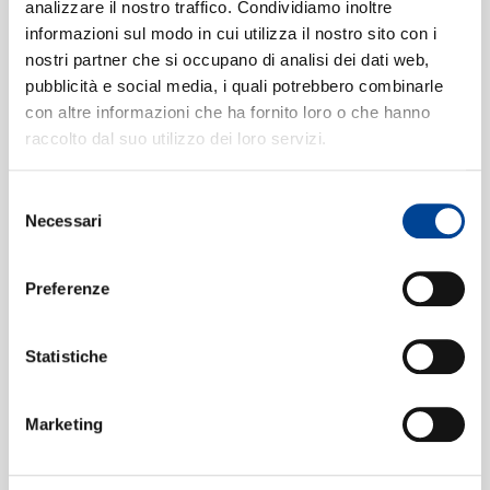
"Non ho colpa"
5
analizzare il nostro traffico. Condividiamo inoltre
05:02
informazioni sul modo in cui utilizza il nostro sito con i
Peter Schreier, Staatskapelle Dresden, Karl Böhm
nostri partner che si occupano di analisi dei dati web,
CONTATTI
"Ecco il misero resto de' Troiani"
6
01:01
pubblicità e social media, i quali potrebbero combinarle
Peter Schreier, Edith Mathis, Walter Taussig,
con altre informazioni che ha fornito loro o che hanno
Staatskapelle Dresden, Karl Böhm
raccolto dal suo utilizzo dei loro servizi.
"Godiam la pace"
7
02:38
Rundfunkchor Leipzig, Horst Neumann, Staatskapelle
Selezione
Dresden, Karl Böhm
NEWSLETT
Necessari
del
"Prence, signor, tutta la Grecia
8
consenso
oltraggi"
01:43
Preferenze
Julia Varady, Peter Schreier, Hermann Winkler, Edith
Mathis, Walter Taussig, Staatskapelle Dresden, Karl
Statistiche
Böhm
"Estinto è Idomeneo?"
9
02:14
Julia Varady, Walter Taussig, Staatskapelle Dresden,
Marketing
Karl Böhm
"Tutte nel cor vi sento"
10
03:54