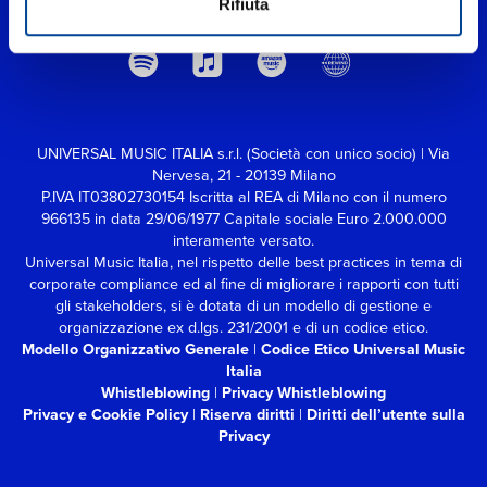
Rifiuta
UNIVERSAL MUSIC ITALIA s.r.l. (Società con unico socio) | Via
Nervesa, 21 - 20139 Milano
P.IVA IT03802730154 Iscritta al REA di Milano con il numero
966135 in data 29/06/1977
Capitale sociale Euro 2.000.000
interamente versato.
Universal Music Italia, nel rispetto delle best practices in tema di
corporate compliance ed al fine di migliorare i rapporti con tutti
gli stakeholders,
si è dotata di un modello di gestione e
organizzazione ex d.lgs. 231/2001 e di un codice etico.
Modello Organizzativo Generale
|
Codice Etico Universal Music
Italia
Whistleblowing
|
Privacy Whistleblowing
Privacy e Cookie Policy
|
Riserva diritti
|
Diritti dell’utente sulla
Privacy