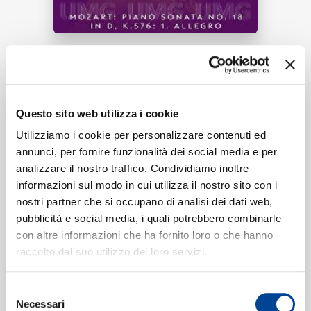
RICERCA
Tracklist:
I. Allegro
[Piano Sonata No. 18 in D
1
Questo sito web utilizza i cookie
CHI SIAMO
Major, K. 576]
(Excerpt)
Utilizziamo i cookie per personalizzare contenuti ed
01:19
annunci, per fornire funzionalità dei social media e per
Vladimir Ashkenazy
analizzare il nostro traffico. Condividiamo inoltre
informazioni sul modo in cui utilizza il nostro sito con i
CONTATTI
nostri partner che si occupano di analisi dei dati web,
pubblicità e social media, i quali potrebbero combinarle
Formati disponibili:
con altre informazioni che ha fornito loro o che hanno
raccolto dal suo utilizzo dei loro servizi.
Digitale
eSingle Audio/Single Track
NEWSLETTER
Selezione
Excerpt
Necessari
del
Data di pubblicazione:
21.08.2024