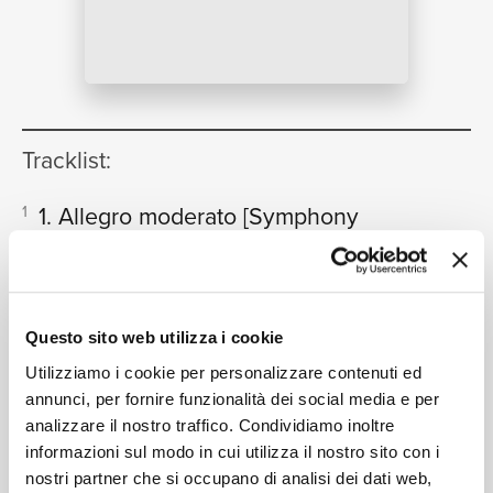
NEWS
RICERCA
Tracklist:
1. Allegro moderato
[Symphony
1
No.29 in A, K.201]
07:36
English Baroque Soloists, John Eliot Gardiner
CHI SIAMO
2. Andante
[Symphony No.29 in A,
2
Questo sito web utilizza i cookie
K.201]
07:01
Utilizziamo i cookie per personalizzare contenuti ed
English Baroque Soloists, John Eliot Gardiner
annunci, per fornire funzionalità dei social media e per
3. Menuetto
[Symphony No.29 in
3
analizzare il nostro traffico. Condividiamo inoltre
CONTATTI
A, K.201]
informazioni sul modo in cui utilizza il nostro sito con i
03:51
English Baroque Soloists, John Eliot Gardiner
nostri partner che si occupano di analisi dei dati web,