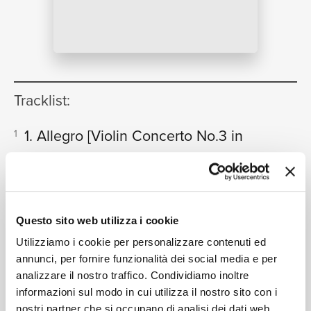
NEWS
Tracklist:
RICERCA
1. Allegro
[Violin Concerto No.3 in
1
G, K.216]
08:38
Arthur Grumiaux, London Symphony Orchestra, Colin
CHI SIAMO
Davis
2. Adagio
[Violin Concerto No.3 in
2
Questo sito web utilizza i cookie
G, K.216]
07:33
Utilizziamo i cookie per personalizzare contenuti ed
Arthur Grumiaux, London Symphony Orchestra, Colin
annunci, per fornire funzionalità dei social media e per
Davis
CONTATTI
analizzare il nostro traffico. Condividiamo inoltre
3. Rondo (Allegro)
[Violin Concerto
3
informazioni sul modo in cui utilizza il nostro sito con i
nostri partner che si occupano di analisi dei dati web,