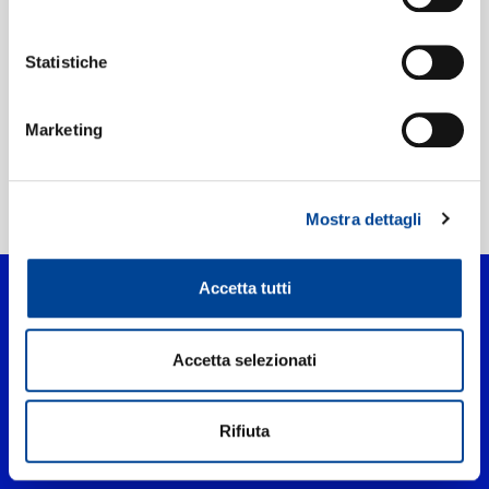
Etichetta:
Deutsche Grammophon (DG)
Statistiche
Marketing
Home Classica
>
Music For A While
Mostra dettagli
Accetta tutti
Accetta selezionati
Rifiuta