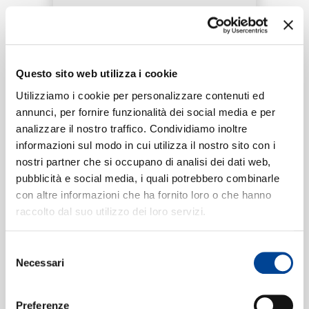
RICERCA
Tracklist:
CHI SIAMO
Questo sito web utilizza i cookie
Music For A While
1
Utilizziamo i cookie per personalizzare contenuti ed
02:50
annunci, per fornire funzionalità dei social media e per
Jörg Ulrich Krah, Jeremy Joseph
analizzare il nostro traffico. Condividiamo inoltre
CONTATTI
informazioni sul modo in cui utilizza il nostro sito con i
nostri partner che si occupano di analisi dei dati web,
pubblicità e social media, i quali potrebbero combinarle
Formati disponibili:
con altre informazioni che ha fornito loro o che hanno
NEWSLETTER
raccolto dal suo utilizzo dei loro servizi.
Digitale
eSingle Audio/Single Track
Selezione
Data di pubblicazione:
12.11.2021
Necessari
UPC:
00602438920587
del
consenso
Preferenze