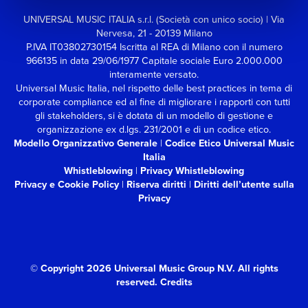
UNIVERSAL MUSIC ITALIA s.r.l. (Società con unico socio) | Via
Nervesa, 21 - 20139 Milano
P.IVA IT03802730154 Iscritta al REA di Milano con il numero
966135 in data 29/06/1977
Capitale sociale Euro 2.000.000
interamente versato.
Universal Music Italia, nel rispetto delle best practices in tema di
corporate compliance ed al fine di migliorare i rapporti con tutti
gli stakeholders,
si è dotata di un modello di gestione e
organizzazione ex d.lgs. 231/2001 e di un codice etico.
Modello Organizzativo Generale
|
Codice Etico Universal Music
Italia
Whistleblowing
|
Privacy Whistleblowing
Privacy e Cookie Policy
|
Riserva diritti
|
Diritti dell’utente sulla
Privacy
© Copyright 2026 Universal Music Group N.V.
All rights
reserved.
Credits