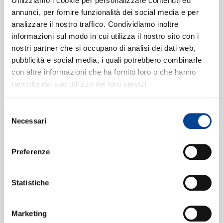
SIAMO
Utilizziamo i cookie per personalizzare contenuti ed
zu keck
annunci, per fornire funzionalità dei social media e per
09:14
analizzare il nostro traffico. Condividiamo inoltre
Helen Donath, Trudeliese Schmidt, Wolfgang Brendel,
informazioni sul modo in cui utilizza il nostro sito con i
Alexander Malta, Claes-Håkon Ahnsjö,
Symphonieorchester des Bayerischen Rundfunks,
CONTATTI
nostri partner che si occupano di analisi dei dati web,
Rafael Kubelík
pubblicità e social media, i quali potrebbero combinarle
So geht indes hinein
3
con altre informazioni che ha fornito loro o che hanno
06:47
raccolto dal suo utilizzo dei loro servizi.
Alexander Malta, Heinz Zednik, Alfred Sramek, Claes-
Håkon Ahnsjö, Symphonieorchester des Bayerischen
Rundfunks, Rafael Kubelík
Selezione
NEWSLETT
Necessari
Nun eilt herbei, Witz
4
del
06:52
consenso
Helen Donath, Trudeliese Schmidt, Symphonieorchester
des Bayerischen Rundfunks, Rafael Kubelík
Preferenze
So hab' ich dich errungen
5
18:27
Karl Ridderbusch, Helen Donath, Trudeliese Schmidt,
Statistiche
Wolfgang Brendel, Alexander Malta, Alfred Sramek,
Heinz Zednik, Chor des Bayerischen Rundfunks,
Symphonieorchester des Bayerischen Rundfunks,
Marketing
Rafael Kubelík