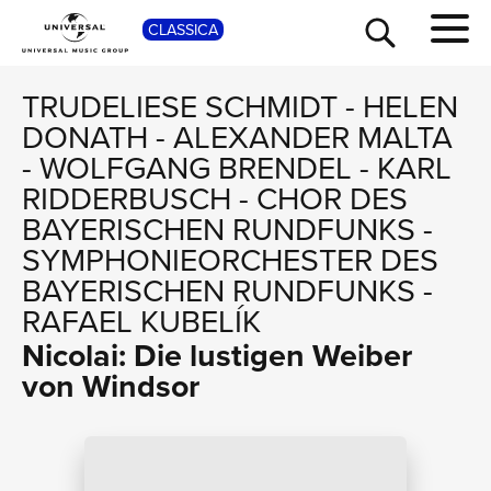
SHO
CLASSICA
TRUDELIESE SCHMIDT
-
HELEN
DONATH
-
ALEXANDER MALTA
-
WOLFGANG BRENDEL
-
KARL
RIDDERBUSCH
-
CHOR DES
BAYERISCHEN RUNDFUNKS
-
SYMPHONIEORCHESTER DES
BAYERISCHEN RUNDFUNKS
-
RAFAEL KUBELÍK
TOUR
Nicolai: Die lustigen Weiber
von Windsor