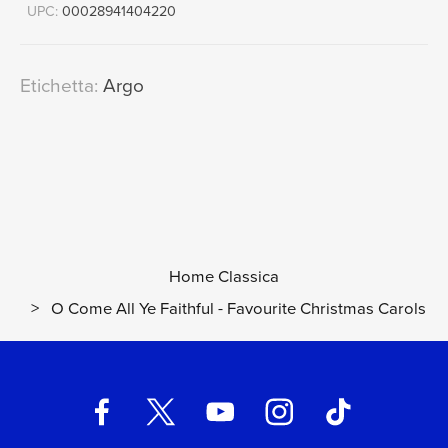
UPC:
00028941404220
I Saw Three Ships
15
01:31
John Bowen, Choir of King's College, Cambridge,
Stephen Cleobury
Etichetta:
Argo
O Come, All Ye Faithful
16
03:59
Choir of King's College, Cambridge, David Briggs,
Stephen Cleobury
Home Classica
>
O Come All Ye Faithful - Favourite Christmas Carols