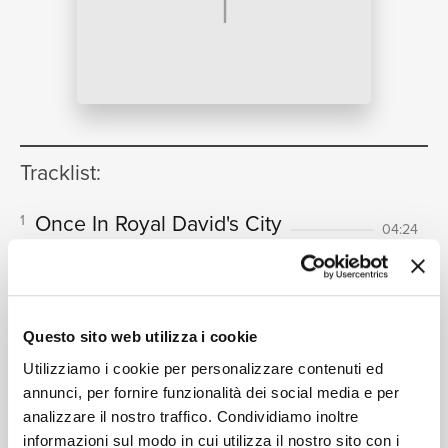
NEWS
RICERCA
Tracklist:
Once In Royal David's City
1
04:24
Robin Barter, David Briggs, Choir of King's College,
Cambridge, Stephen Cleobury
CHI SIAMO
Up! Good Christen Folk, And
2
Listen
Questo sito web utilizza i cookie
01:15
Choir of King's College, Cambridge, David Briggs,
Utilizziamo i cookie per personalizzare contenuti ed
Stephen Cleobury
annunci, per fornire funzionalità dei social media e per
Sussex Carol (On Christmas Night)
3
analizzare il nostro traffico. Condividiamo inoltre
01:57
Choir of King's College, Cambridge, David Briggs,
informazioni sul modo in cui utilizza il nostro sito con i