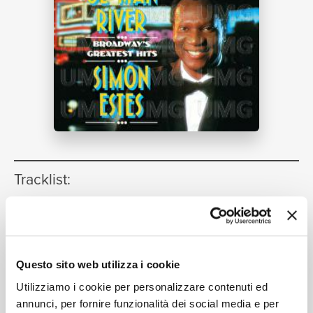
NEWS
RICERCA
CHI
Tracklist:
Ol' Man River [Showboat]
1
04:14
Simon Estes, Münchner Rundfunkorchester, Willie
Anthony Waters
SIAMO
Questo sito web utilizza i cookie
Without a Song
[Great Day -
2
Utilizziamo i cookie per personalizzare contenuti ed
Musical Show (1929)]
05:54
annunci, per fornire funzionalità dei social media e per
Simon Estes, Münchner Rundfunkorchester, Willie