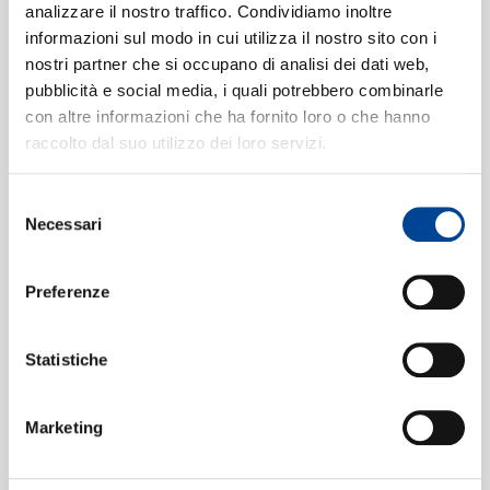
analizzare il nostro traffico. Condividiamo inoltre
Anthony Waters
informazioni sul modo in cui utilizza il nostro sito con i
Hello young Lovers [The King and I
3
nostri partner che si occupano di analisi dei dati web,
CONTATTI
- Arr. Stefan Zorzor]
pubblicità e social media, i quali potrebbero combinarle
02:51
con altre informazioni che ha fornito loro o che hanno
Simon Estes, Münchner Rundfunkorchester, Willie
Anthony Waters
raccolto dal suo utilizzo dei loro servizi.
Climb Ev'ry Mountain [The Sound
4
Selezione
of Music]
NEWSLETT
03:57
Necessari
del
Simon Estes, Münchner Rundfunkorchester, Willie
consenso
Anthony Waters
Preferenze
People
5
02:58
Simon Estes, Münchner Rundfunkorchester, Willie
Anthony Waters
Statistiche
Oklahoma [Oklahoma!]
6
02:26
Simon Estes, Chor des Bayerischen Rundfunks,
Marketing
Münchner Rundfunkorchester, Willie Anthony Waters
Some enchanted evening [South
7