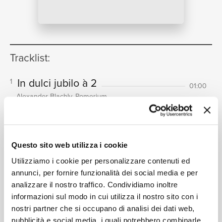
NEWS
Tracklist:
RICERCA
In dulci jubilo à 2
1
01:00
Alexander Blachly, Pomerium
In dulci jubilo à 2
2
01:42
Alexander Blachly, Pomerium
CHI SIAMO
In dulci jubilo à 3
3
02:16
Questo sito web utilizza i cookie
Alexander Blachly, Pomerium
Utilizziamo i cookie per personalizzare contenuti ed
In dulci jubilo à 4
4
01:00
annunci, per fornire funzionalità dei social media e per
Alexander Blachly, Pomerium
analizzare il nostro traffico. Condividiamo inoltre
CONTATTI
Resonet in laudibus
informazioni sul modo in cui utilizza il nostro sito con i
5
01:18
nostri partner che si occupano di analisi dei dati web,
Alexander Blachly, Pomerium
pubblicità e social media, i quali potrebbero combinarle