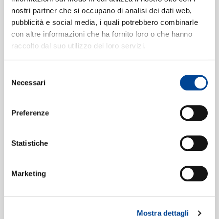
CONTATTI
nostri partner che si occupano di analisi dei dati web,
Digitale
eSingle Audio/Single Track HD
pubblicità e social media, i quali potrebbero combinarle
Instant Grat
con altre informazioni che ha fornito loro o che hanno
Data di pubblicazione:
22.04.2022
raccolto dal suo utilizzo dei loro servizi.
NEWSLETTE
UPC:
00028948627950
Selezione
Digitale
eSingle Audio/Single Track
Necessari
del
Instant Grat
consenso
Data di pubblicazione:
22.04.2022
Preferenze
UPC:
00028948627943
Statistiche
Digitale
eSingle Video
Visualizer
Data di pubblicazione:
22.04.2022
Marketing
UPC:
00044007362204
Mostra dettagli