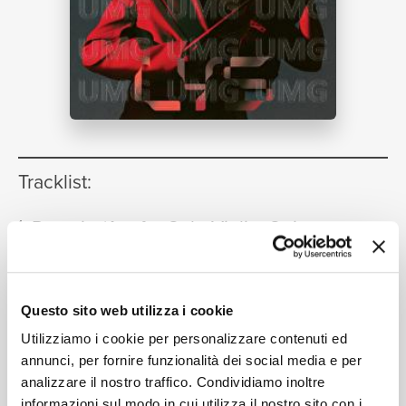
NEWS
RICERCA
Tracklist:
Reverie (Arr. for Solo Violin, Strings
1
and Electronics)
CHI SIAMO
03:03
Mari Samuelsen, Hannah Peel, Erland Cooper
Questo sito web utilizza i cookie
Utilizziamo i cookie per personalizzare contenuti ed
annunci, per fornire funzionalità dei social media e per
Formati disponibili:
analizzare il nostro traffico. Condividiamo inoltre
informazioni sul modo in cui utilizza il nostro sito con i