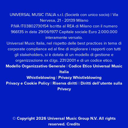
UNIVERSAL MUSIC ITALIA s.r.l. (Società con unico socio) | Via
Nervesa, 21 - 20139 Milano
P.IVA IT03802730154 Iscritta al REA di Milano con il numero
966135 in data 29/06/1977
Capitale sociale Euro 2.000.000
interamente versato.
Universal Music Italia, nel rispetto delle best practices in tema di
corporate compliance ed al fine di migliorare i rapporti con tutti
gli stakeholders,
si è dotata di un modello di gestione e
organizzazione ex d.lgs. 231/2001 e di un codice etico.
Modello Organizzativo Generale
|
Codice Etico Universal Music
Italia
Whistleblowing
|
Privacy Whistleblowing
Privacy e Cookie Policy
|
Riserva diritti
|
Diritti dell’utente sulla
Privacy
© Copyright 2026 Universal Music Group N.V.
All rights
reserved.
Credits