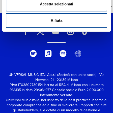
Accetta selezionati
>
Prokofiev: 12 Movements From Romeo And Juliet, Op. 
Rifiuta
UNIVERSAL MUSIC ITALIA s.r.l. (Società con unico socio) | Via
Nervesa, 21 - 20139 Milano
P.IVA IT03802730154 Iscritta al REA di Milano con il numero
966135 in data 29/06/1977
Capitale sociale Euro 2.000.000
interamente versato.
Universal Music Italia, nel rispetto delle best practices in tema di
corporate compliance ed al fine di migliorare i rapporti con tutti
gli stakeholders,
si è dotata di un modello di gestione e