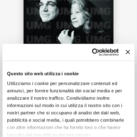
NEWS
RICERCA
CHI SIAMO
Tracklist:
Questo sito web utilizza i cookie
Utilizziamo i cookie per personalizzare contenuti ed
2. Dance Of The Knights
1
annunci, per fornire funzionalità dei social media e per
(Transcription For 2 Pianos By
analizzare il nostro traffico. Condividiamo inoltre
Sergei Babayan)
[12 Movements
CONTATTI
informazioni sul modo in cui utilizza il nostro sito con i
nostri partner che si occupano di analisi dei dati web,
From Romeo And Juliet, Op. 64]
03:39
pubblicità e social media, i quali potrebbero combinarle
Martha Argerich, Sergei Babayan
con altre informazioni che ha fornito loro o che hanno
raccolto dal suo utilizzo dei loro servizi.