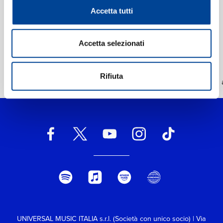
Accetta tutti
Accetta selezionati
Home Classica
Rifiuta
>
Puccini: Madama Butterfly, SC 74 / Act 2: Addio fiorito 
UNIVERSAL MUSIC ITALIA s.r.l. (Società con unico socio) | Via