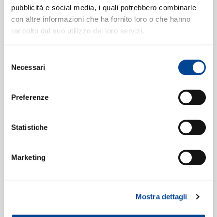
pubblicità e social media, i quali potrebbero combinarle
Data di pubblicazione:
20.05.2022
UPC:
00028948531868
con altre informazioni che ha fornito loro o che hanno
raccolto dal suo utilizzo dei loro servizi.
NEWSLETTE
Digitale
eSingle Audio/Single Track Surround
Selezione
Dolby Atmos
Necessari
del
Data di pubblicazione:
20.05.2022
consenso
UPC:
00028948531820
Preferenze
Digitale
eSingle Audio/Single Track
Statistiche
IG 3
Data di pubblicazione:
20.05.2022
UPC:
00028948529704
Marketing
Etichetta:
Decca
Mostra dettagli