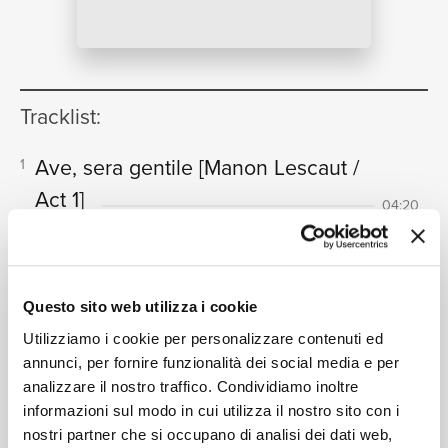
NEWS
Tracklist:
RICERCA
Ave, sera gentile
[Manon Lescaut /
1
Act 1]
04:20
Piero de Palma, Coro dell'Accademia Nazionale Di
Santa Cecilia, Orchestra dell'Accademia Nazionale di
CHI SIAMO
Santa Cecilia, Francesco Molinari-Pradelli
L'amor?! L'amor?!
[Manon Lescaut /
2
Questo sito web utilizza i cookie
Act 1]
01:01
Utilizziamo i cookie per personalizzare contenuti ed
Mario del Monaco, Piero de Palma, Coro dell'Accademia
annunci, per fornire funzionalità dei social media e per
Nazionale Di Santa Cecilia, Orchestra dell'Accademia
analizzare il nostro traffico. Condividiamo inoltre
CONTATTI
Nazionale di Santa Cecilia, Francesco Molinari-Pradelli
informazioni sul modo in cui utilizza il nostro sito con i
Tra voi belle, brune e bionde
3
nostri partner che si occupano di analisi dei dati web,