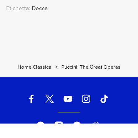
Vedete? Io son fedele
[Manon
10
Etichetta:
Decca
Lescaut / Act 1]
03:31
Renata Tebaldi, Mario del Monaco, Orchestra
dell'Accademia Nazionale di Santa Cecilia, Francesco
Molinari-Pradelli
Non c'è più vino?
[Manon Lescaut /
11
Act 1]
01:22
Mario Boriello, Mario del Monaco, Piero de Palma,
Home Classica
>
Puccini: The Great Operas
Renata Tebaldi, Orchestra dell'Accademia Nazionale di
Santa Cecilia, Francesco Molinari-Pradelli
Di sedur la sorellina è il momento
12
[Manon Lescaut / Act 1]
03:59
Fernando Corena, Antonio Sacchetti, Piero de Palma,
Mario Boriello, Coro dell'Accademia Nazionale Di Santa
Cecilia, Orchestra dell'Accademia Nazionale di Santa
Cecilia, Francesco Molinari-Pradelli
Dispettosetto questo riccio!
[Manon
13