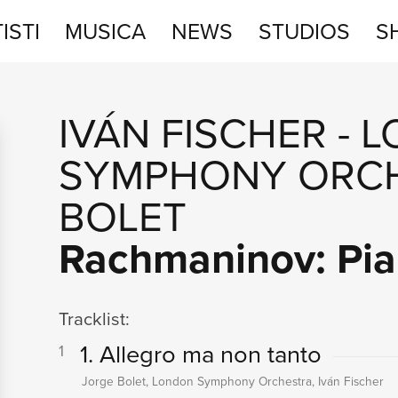
ISTI
MUSICA
NEWS
STUDIOS
S
STUDIOS
IVÁN FISCHER
-
L
SHOP
SYMPHONY ORC
BOLET
Rachmaninov: Pia
Tracklist:
1. Allegro ma non tanto
1
Jorge Bolet, London Symphony Orchestra, Iván Fischer