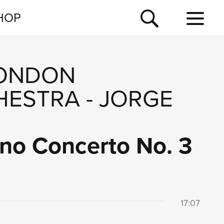
NEWSLETTER
HOP
TOUR
NEWS
ONDON
HESTRA
-
JORGE
no Concerto No. 3
17:07