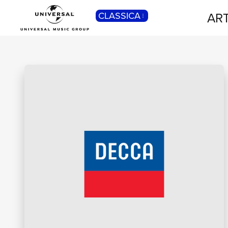
ART
CLASSICA
POP
Pop, Rock, Hip Hop, Rap, Trap, R’n’b,
Cantautori, Dance...