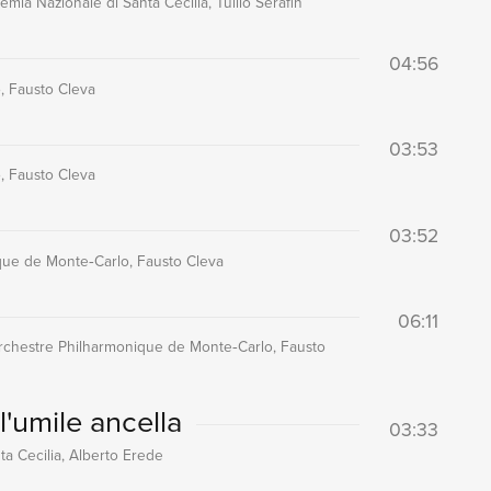
mia Nazionale di Santa Cecilia, Tullio Serafin
04:56
, Fausto Cleva
03:53
, Fausto Cleva
03:52
que de Monte‐Carlo, Fausto Cleva
06:11
 Orchestre Philharmonique de Monte‐Carlo, Fausto
l'umile ancella
03:33
ta Cecilia, Alberto Erede