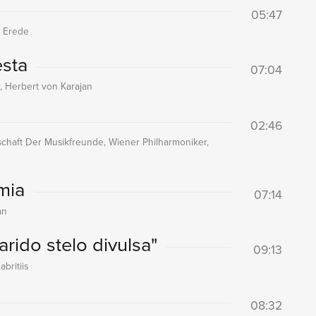
05:47
o Erede
esta
07:04
r, Herbert von Karajan
02:46
lschaft Der Musikfreunde, Wiener Philharmoniker,
mia
07:14
an
arido stelo divulsa"
09:13
britiis
08:32