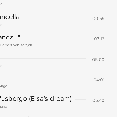
an
ncella
00:59
an
nda..."
07:13
 Herbert von Karajan
05:00
an
04:01
nynge
d'usbergo (Elsa's dream)
05:40
dagno