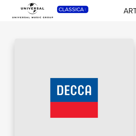
ART
CLASSICA
POP
Pop, Rock, Hip Hop, Rap, Trap, R’n’b,
Cantautori, Dance...