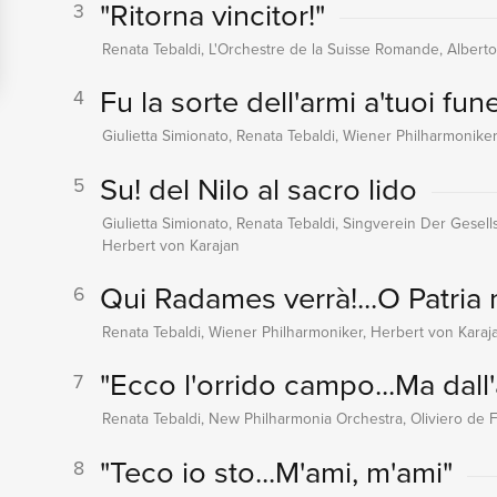
"Ritorna vincitor!"
3
Renata Tebaldi, L'Orchestre de la Suisse Romande, Albert
Fu la sorte dell'armi a'tuoi fun
4
Giulietta Simionato, Renata Tebaldi, Wiener Philharmonike
Su! del Nilo al sacro lido
5
Giulietta Simionato, Renata Tebaldi, Singverein Der Gesel
Herbert von Karajan
Qui Radames verrà!...O Patria 
6
Renata Tebaldi, Wiener Philharmoniker, Herbert von Karaj
"Ecco l'orrido campo...Ma dall'
7
Renata Tebaldi, New Philharmonia Orchestra, Oliviero de Fa
"Teco io sto...M'ami, m'ami"
8