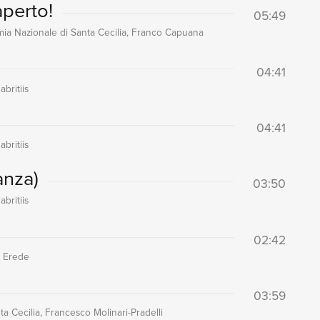
aperto!
05:49
emia Nazionale di Santa Cecilia, Franco Capuana
04:41
britiis
04:41
britiis
anza)
03:50
britiis
02:42
o Erede
03:59
a Cecilia, Francesco Molinari-Pradelli