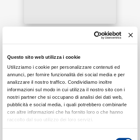
RICERCA
Tracklist:
CHI SIAMO
Questo sito web utilizza i cookie
Reset | Refreshing Piano Music &
1
Utilizziamo i cookie per personalizzare contenuti ed
Guided Breathwork for Positive
annunci, per fornire funzionalità dei social media e per
Energy | 20 Minutes
(Visualizer)
analizzare il nostro traffico. Condividiamo inoltre
17:35
informazioni sul modo in cui utilizza il nostro sito con i
CONTATTI
nostri partner che si occupano di analisi dei dati web,
pubblicità e social media, i quali potrebbero combinarle
con altre informazioni che ha fornito loro o che hanno
Formati disponibili:
raccolto dal suo utilizzo dei loro servizi.
NEWSLETTER
Digitale
eSingle Video
Selezione