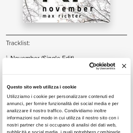
NEWS
RICERCA
Tracklist:
November
(Single Edit)
1
05:29
Mari Samuelsen, Konzerthausorchester Berlin,
Jonathan Stockhammer
CHI SIAMO
Questo sito web utilizza i cookie
Utilizziamo i cookie per personalizzare contenuti ed
Formati disponibili:
annunci, per fornire funzionalità dei social media e per
analizzare il nostro traffico. Condividiamo inoltre
CONTATTI
informazioni sul modo in cui utilizza il nostro sito con i
Digitale
eSingle Audio/Single Track HD
nostri partner che si occupano di analisi dei dati web,
Single Edit
pubblicità e social media, i quali potrebbero combinarle