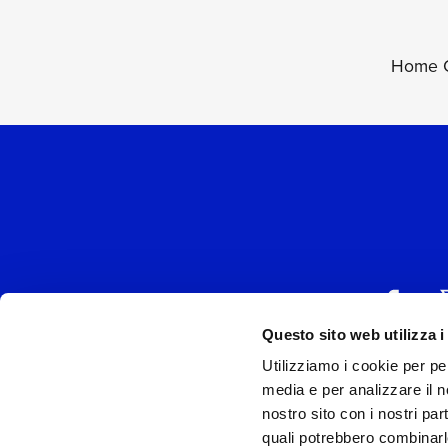
Home C
Questo sito web utilizza i
Utilizziamo i cookie per pe
UNIVERSAL MUSIC
media e per analizzare il no
P.IVA IT038027
nostro sito con i nostri par
quali potrebbero combinarl