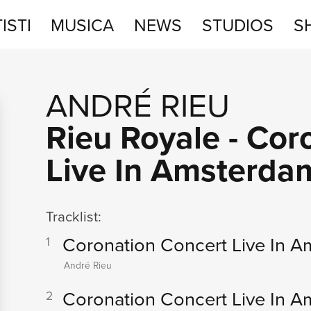
ISTI
MUSICA
NEWS
STUDIOS
S
STUDIOS
ANDRÉ RIEU
SHOP
Rieu Royale - Cor
Live In Amsterda
Tracklist:
Coronation Concert Live In 
1
André Rieu
Coronation Concert Live In 
2