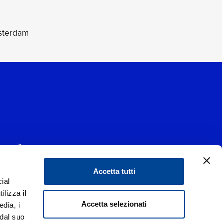
msterdam
Accetta tutti
ial
1 - 20139 Milano
ilizza il
data 29/06/1977
|
Accetta selezionati
edia, i
 dal suo