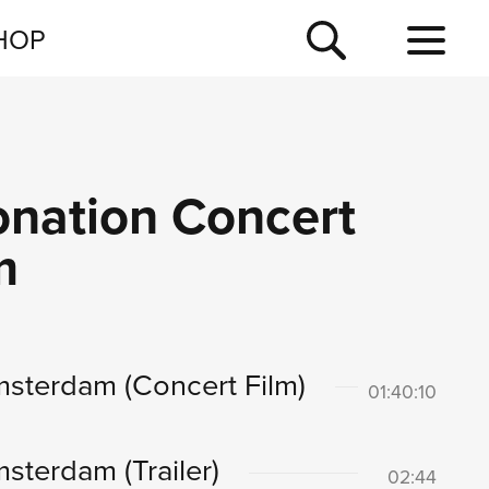
NEWSLETTER
HOP
TOUR
NEWS
onation Concert
m
Amsterdam
(Concert Film)
01:40:10
Amsterdam
(Trailer)
02:44