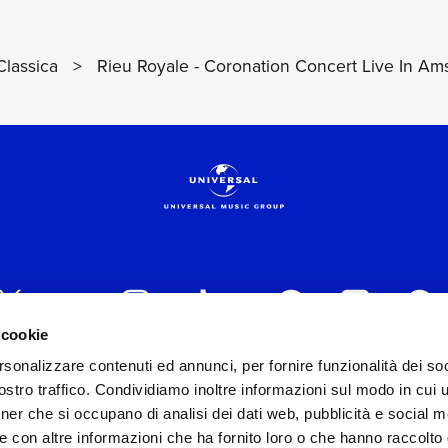
lassica
>
Rieu Royale - Coronation Concert Live In A
 cookie
rsonalizzare contenuti ed annunci, per fornire funzionalità dei soc
 ITALIA s.r.l. (Società con unico socio) | Via Nervesa, 2
stro traffico. Condividiamo inoltre informazioni sul modo in cui ut
30154 Iscritta al REA di Milano con il numero 966135 in 
tner che si occupano di analisi dei dati web, pubblicità e social m
Capitale sociale Euro 2.000.000 interamente versato.
e con altre informazioni che ha fornito loro o che hanno raccolto