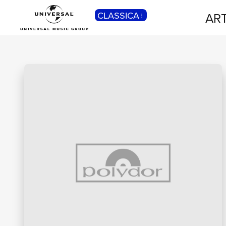
CLASSICA
ART
POP
Pop, Rock, Hip Hop, Rap, Trap, R’n’b,
Cantautori, Dance...