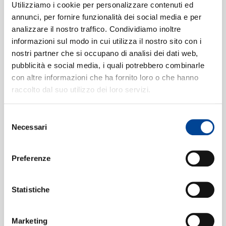
SIAMO
Ya ne greshnik
2
Utilizziamo i cookie per personalizzare contenuti ed
02:25
annunci, per fornire funzionalità dei social media e per
Vladimir Galusin, Galina Gorchakova, Kirov Orchestra,
analizzare il nostro traffico. Condividiamo inoltre
St Petersburg, Valery Gergiev
informazioni sul modo in cui utilizza il nostro sito con i
Ty zemlya, nasha mati
3
CONTATTI
nostri partner che si occupano di analisi dei dati web,
miloserdnaya
pubblicità e social media, i quali potrebbero combinarle
03:05
Galina Gorchakova, Vladimir Galusin, Kirov Orchestra,
con altre informazioni che ha fornito loro o che hanno
St Petersburg, Valery Gergiev
raccolto dal suo utilizzo dei loro servizi.
Chto zhe mne?
4
01:29
Vladimir Galusin, Kirov Orchestra, St Petersburg, Valery
Selezione
NEWSLETT
Gergiev
Necessari
del
Grishenka
consenso
5
03:05
Galina Gorchakova, Kirov Orchestra, St Petersburg,
Preferenze
Valery Gergiev
Posmotru ya: chto zdes' tsvetikov
6
02:20
Statistiche
Galina Gorchakova, Kirov Orchestra, St Petersburg,
Valery Gergiev
Marketing
Posmotru ya: chto zdes' tsvetikov
7