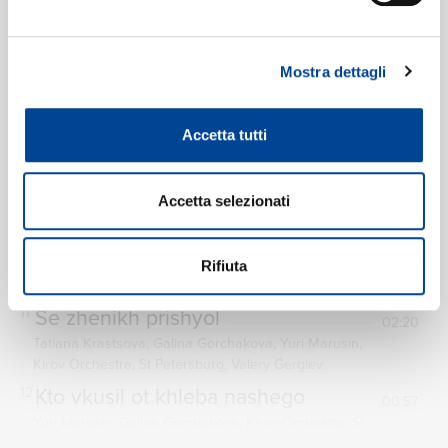
01:47
Galina Gorchakova, Kirov Orchestra, St Petersburg,
Valery Gergiev
Razygralis' ptashki vol'nyya
8
Mostra dettagli
03:59
Galina Gorchakova, Larissa Diadkova, Kirov Orchestra,
St Petersburg, Valery Gergiev
Accetta tutti
Ty li yasnyy svet ochey moikh?
9
02:05
Galina Gorchakova, Yuri Marusin, Kirov Orchestra, St
Accetta selezionati
Petersburg, Valery Gergiev
Zhiv nadyozha drug
10
02:53
Galina Gorchakova, Yuri Marusin, Kirov Orchestra, St
Rifiuta
Petersburg, Valery Gergiev
Se zhenikh prishyol
11
02:20
Tatiana Krastsova, Galina Gorchakova, Yuri Marusin,
Kirov Orchestra, St Petersburg, Valery Gergiev
Kto vkusil ot khleba nashego
12
00:57
Yuri Marusin, Galina Gorchakova, Kirov Orchestra, St
Petersburg, Valery Gergiev