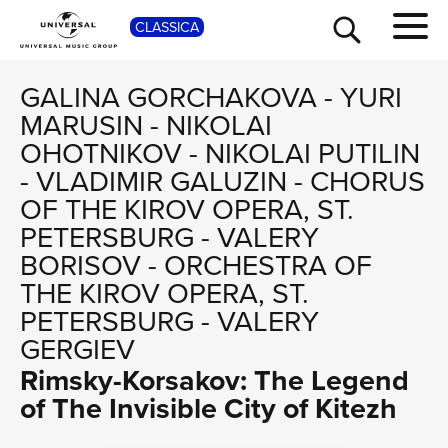
SHO
CLASSICA
GALINA GORCHAKOVA
-
YURI
MARUSIN
-
NIKOLAI
OHOTNIKOV
-
NIKOLAI PUTILIN
-
VLADIMIR GALUZIN
-
CHORUS
OF THE KIROV OPERA, ST.
PETERSBURG
-
VALERY
BORISOV
-
ORCHESTRA OF
THE KIROV OPERA, ST.
TOUR
PETERSBURG
-
VALERY
GERGIEV
Rimsky-Korsakov: The Legend
of The Invisible City of Kitezh