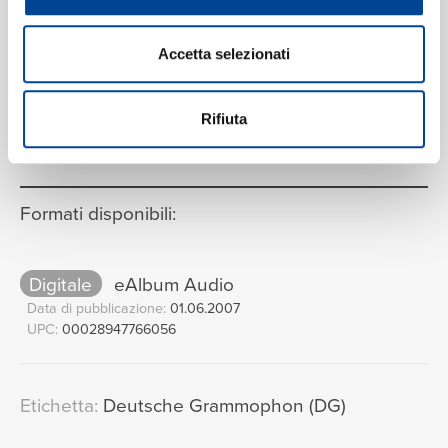
In paradisum
13
02:48
Gabrieli, Paul McCreesh
Accetta selezionati
VEDI LA TRACKLIST COMPLETA
Rifiuta
Formati disponibili:
Digitale
eAlbum Audio
Data di pubblicazione:
01.06.2007
UPC:
00028947766056
Etichetta:
Deutsche Grammophon (DG)