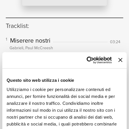
NEWS
Tracklist:
RICERCA
Miserere nostri
1
03:24
Gabrieli, Paul McCreesh
Clangat pastor in tuba -
2
Responsory And Prose For The
CHI SIAMO
Feast Of St. Thomas à Becket
05:37
Questo sito web utilizza i cookie
Gabrieli, Paul McCreesh
Utilizziamo i cookie per personalizzare contenuti ed
Ave maria - Motet, 5vv
3
05:01
annunci, per fornire funzionalità dei social media e per
Gabrieli, Paul McCreesh
analizzare il nostro traffico. Condividiamo inoltre
CONTATTI
A Hymn To The Virgin
4
informazioni sul modo in cui utilizza il nostro sito con i
03:53
Gabrieli, Paul McCreesh
nostri partner che si occupano di analisi dei dati web,
pubblicità e social media, i quali potrebbero combinarle
Christe, qui lux es
5
03:40