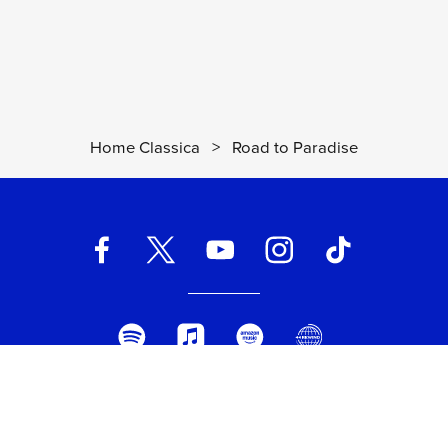
Home Classica
>
Road to Paradise
UNIVERSAL MUSIC ITALIA s.r.l. (Società con unico socio) | Via
Nervesa, 21 - 20139 Milano