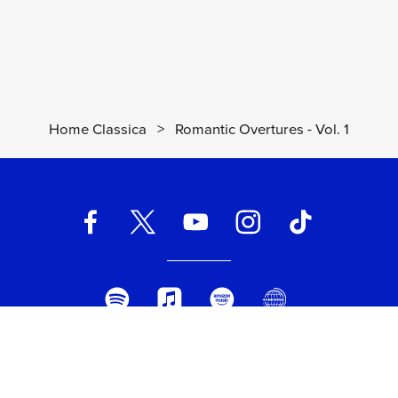
Home Classica
>
Romantic Overtures - Vol. 1
UNIVERSAL MUSIC ITALIA s.r.l. (Società con unico socio) | Via
Nervesa, 21 - 20139 Milano