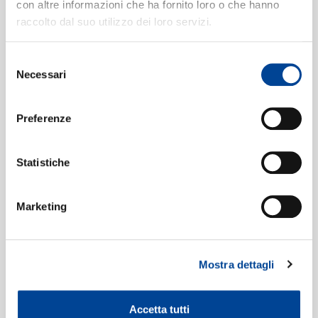
con altre informazioni che ha fornito loro o che hanno
National Philharmonic Orchestra, Kurt Herbert Adler
raccolto dal suo utilizzo dei loro servizi.
Francesca von Rimini - Overture
NEWSLETTE
6
09:55
National Philharmonic Orchestra, Kurt Herbert Adler
Selezione
Tragic Overture, Op.81
7
Necessari
del
13:16
consenso
Wiener Philharmoniker, Zubin Mehta
Preferenze
Statistiche
Marketing
Mostra dettagli
Accetta tutti