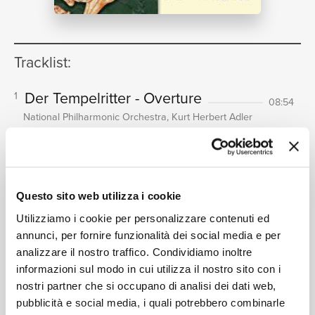
NEWS
Tracklist:
RICERCA
Der Tempelritter - Overture
1
08:54
National Philharmonic Orchestra, Kurt Herbert Adler
Prelude to Act I
[Die
2
Gezeichneten]
11:30
CHI SIAMO
National Philharmonic Orchestra, Kurt Herbert Adler
Questo sito web utilizza i cookie
Der Corregidor - Overture
3
05:26
Utilizziamo i cookie per personalizzare contenuti ed
National Philharmonic Orchestra, Kurt Herbert Adler
annunci, per fornire funzionalità dei social media e per
Entr'acte
[Die drei Pintos
4
analizzare il nostro traffico. Condividiamo inoltre
CONTATTI
(completed by Gustav Mahler)]
informazioni sul modo in cui utilizza il nostro sito con i
05:58
National Philharmonic Orchestra, Kurt Herbert Adler
nostri partner che si occupano di analisi dei dati web,
pubblicità e social media, i quali potrebbero combinarle
Merlin - Overture
5
12:45