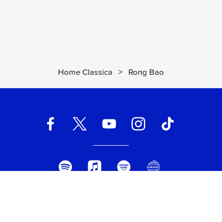
Home Classica
>
Rong Bao
UNIVERSAL MUSIC ITALIA s.r.l. (Società con unico socio) | Via
Nervesa, 21 - 20139 Milano