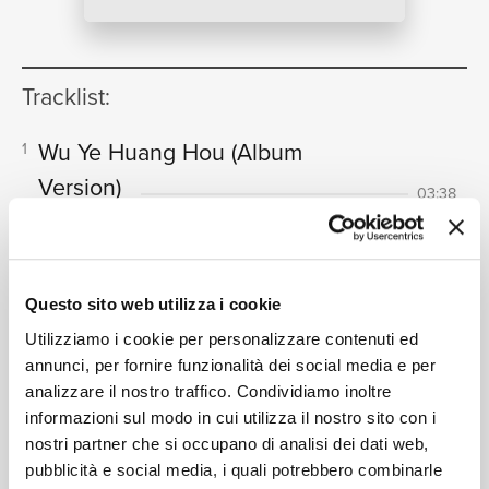
NEWS
Tracklist:
RICERCA
Wu Ye Huang Hou
(Album
1
Version)
03:38
Alan Tam
Bian Zou
(Album Version)
2
05:21
CHI SIAMO
Alan Tam
Questo sito web utilizza i cookie
Qin Jin Yi Ke
(Album Version)
3
04:09
Utilizziamo i cookie per personalizzare contenuti ed
Alan Tam
annunci, per fornire funzionalità dei social media e per
Tong Gen Shen
(Album Version)
4
03:19
analizzare il nostro traffico. Condividiamo inoltre
CONTATTI
Alan Tam
informazioni sul modo in cui utilizza il nostro sito con i
Ling Hang Deng
(Album Version)
5
nostri partner che si occupano di analisi dei dati web,
04:06
pubblicità e social media, i quali potrebbero combinarle
Alan Tam