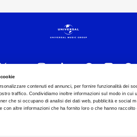
 cookie
rsonalizzare contenuti ed annunci, per fornire funzionalità dei soc
 ITALIA s.r.l. (Società con unico socio) | Via Nervesa, 2
stro traffico. Condividiamo inoltre informazioni sul modo in cui ut
30154 Iscritta al REA di Milano con il numero 966135 in 
tner che si occupano di analisi dei dati web, pubblicità e social m
Capitale sociale Euro 2.000.000 interamente versato.
e con altre informazioni che ha fornito loro o che hanno raccolto
st practices in tema di corporate compliance ed al fine di mig
modello di gestione e organizzazione ex d.lgs. 231/2001 e 
lo Organizzativo Generale
|
Codice Etico Universal Music 
Whistleblowing
|
Privacy Whistleblowing