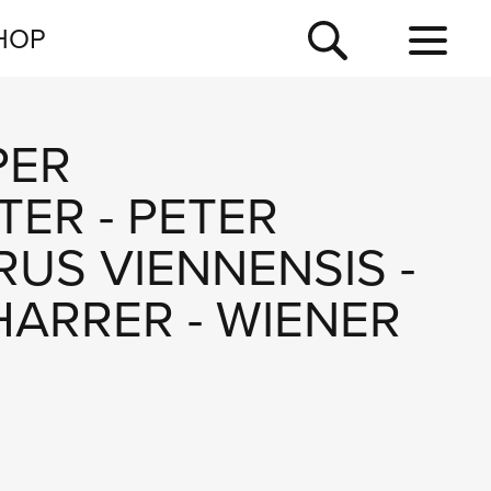
NEWSLETTER
HOP
TOUR
NEWS
PER
TER
-
PETER
US VIENNENSIS
-
HARRER
-
WIENER