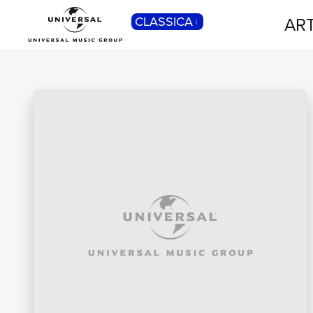
ART
CLASSICA
POP
Pop, Rock, Hip Hop, Rap, Trap, R’n’b,
Cantautori, Dance...