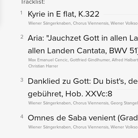
Tracklist:
Kyrie in E flat, K.322
1
Wiener Sängerknaben, Chorus Viennensis, Wiener Volkso
Aria: "Jauchzet Gott in allen 
2
allen Landen Cantata, BWV 51
Max Emanuel Cencic, Gottfried Gindlhumer, Alfred Halba
Christian Harrer
Danklied zu Gott: Du bist's,
3
gebühret, Hob. XXVc:8
Wiener Sängerknaben, Chorus Viennensis, Georg Stangelb
Omnes de Saba venient (Grad
4
Wiener Sängerknaben, Chorus Viennensis, Wiener Volkso