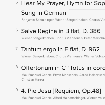
Hear My Prayer, Hymn for Sop
5
Sung in German
Benjamin Schmidinger, Wiener Sängerknaben, Chorus Vien
Salve Regina in B flat, D. 386
6
Wiener Sängerknaben, Chorus Viennensis, Peter Marschi
Tantum ergo in E flat, D. 962
7
Wiener Sängerknaben, Chorus Viennensis, Wiener Volkso
Offertorium in C "Totus in cor
8
Max Emanuel Cencic, Erwin Monschein, Alfred Halbartsch
Christian Harrer
4. Pie Jesu
[Requiem, Op.48]
9
Max Emanuel Cencic, Alfred Halbartschlager, Wiener Volk