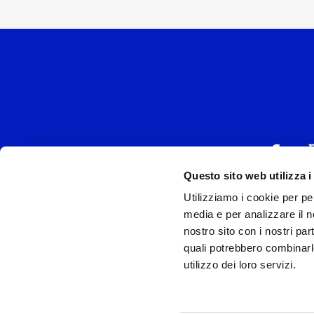
Questo sito web utilizza i
Utilizziamo i cookie per pe
UNIVERSAL MUSIC
media e per analizzare il no
P.IVA IT038027
nostro sito con i nostri par
quali potrebbero combinarl
Universal Music Italia, nel rispetto delle be
utilizzo dei loro servizi.
si è dotata di un 
Model