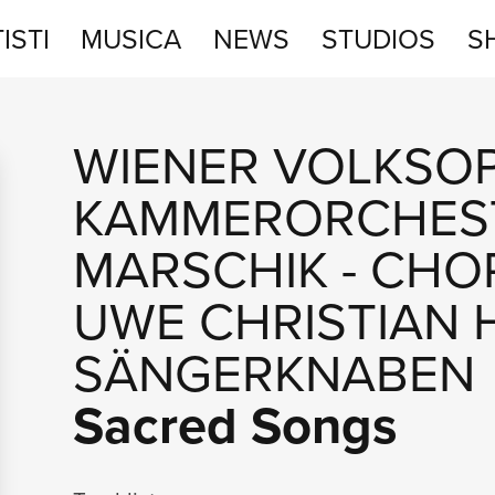
ISTI
MUSICA
NEWS
STUDIOS
S
STUDIOS
WIENER VOLKSO
SHOP
KAMMERORCHES
MARSCHIK
-
CHOR
UWE CHRISTIAN 
SÄNGERKNABEN
Sacred Songs