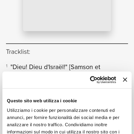
NEWS
RICERCA
Tracklist:
"Dieu! Dieu d'Israël!"
[Samson et
1
Dalila - original version - Act 1]
09:45
CHI SIAMO
Chor des Bayerischen Rundfunks, Symphonieorchester
des Bayerischen Rundfunks, Sir Colin Davis
"Arrêtez, ô mes Frères!"
[Samson et
2
Questo sito web utilizza i cookie
Dalila - original version - Act 1]
Utilizziamo i cookie per personalizzare contenuti ed
05:55
annunci, per fornire funzionalità dei social media e per
José Carreras, Chor des Bayerischen Rundfunks,
Symphonieorchester des Bayerischen Rundfunks, Sir
analizzare il nostro traffico. Condividiamo inoltre
Colin Davis
informazioni sul modo in cui utilizza il nostro sito con i