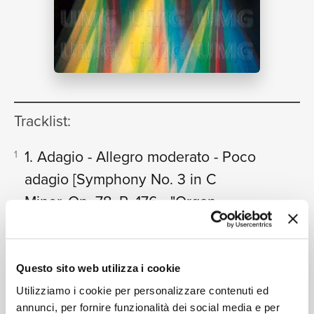
NEWS
RICERCA
Tracklist:
1. Adagio - Allegro moderato - Poco
1
CHI
adagio
[Symphony No. 3 in C
Minor, Op. 78, R. 176 - "Organ
Symphony"]
19:28
Gaston Litaize, Chicago Symphony Orchestra, Daniel
Barenboim
SIAMO
Questo sito web utilizza i cookie
2a. Allegro moderato - Presto -
2
Utilizziamo i cookie per personalizzare contenuti ed
Allegro moderato
[Symphony No. 3
annunci, per fornire funzionalità dei social media e per