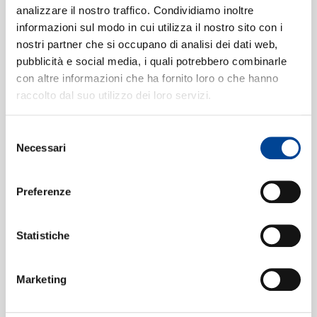
in C Minor, Op. 78, R. 176 - "Organ
analizzare il nostro traffico. Condividiamo inoltre
informazioni sul modo in cui utilizza il nostro sito con i
Symphony"]
07:27
nostri partner che si occupano di analisi dei dati web,
CONTATTI
Gaston Litaize, Chicago Symphony Orchestra, Daniel
pubblicità e social media, i quali potrebbero combinarle
Barenboim
con altre informazioni che ha fornito loro o che hanno
3. Maestoso - Allegro
[Symphony
3
raccolto dal suo utilizzo dei loro servizi.
No. 3 in C Minor, Op. 78, R. 176 -
"Organ Symphony"]
Selezione
07:28
NEWSLETT
Necessari
del
Gaston Litaize, Chicago Symphony Orchestra, Daniel
consenso
Barenboim
Preferenze
Statistiche
Formati disponibili:
Marketing
Digitale
eAlbum Audio
Data di pubblicazione:
10.12.2021