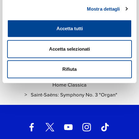
UPC:
00028948621408
Mostra dettagli
Etichetta:
Deutsche Grammophon (DG)
Accetta tutti
Accetta selezionati
Rifiuta
Home Classica
>
Saint-Saëns: Symphony No. 3 "Organ"