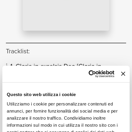
NEWS
RICERCA
Tracklist:
1. Gloria in excelsis Deo
[Gloria in
1
D, R.589 - G.Ricordi 1970, ed.
CHI SIAMO
Malipiero]
02:06
Orchestra dell'Accademia Nazionale di Santa Cecilia,
Questo sito web utilizza i cookie
Myung-Whun Chung, Coro dell'Accademia Nazionale di
Utilizziamo i cookie per personalizzare contenuti ed
Santa Cecilia, Norbert Balatsch
annunci, per fornire funzionalità dei social media e per
Domine Deus
[Gloria in D, R.589]
2
04:18
analizzare il nostro traffico. Condividiamo inoltre
CONTATTI
Cecilia Bartoli, Orchestra dell'Accademia Nazionale di
informazioni sul modo in cui utilizza il nostro sito con i
Santa Cecilia, Myung-Whun Chung, Coro