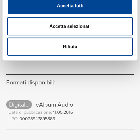
John Harle, Albany Symphony Orchestra, David Alan
Accetta tutti
Miller
Accetta selezionati
Rifiuta
VEDI LA TRACKLIST COMPLETA
Formati disponibili:
Digitale
eAlbum Audio
Data di pubblicazione:
11.05.2016
UPC:
00028947895886